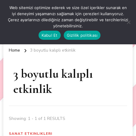
OKUL ÖNCESİ ETKİNLİKLER
Web sitemizi optimize ederek ve size özel içerikler sunarak en
iyi deneyimi yaşamanızı sağlamak için çerezleri kullanıyoruz.
EN YENİ VE ÖZGÜN OKUL ÖNCESİ ETKİNLİKLERİ
Çerez ayarlarınızı dilediğiniz zaman değiştirebilir ve tercihlerinizi
yönetebilirsiniz.
Kabul Et
Gizlilik politikası
Home
3 boyutlu kalıplı etkinlik
3 boyutlu kalıplı
etkinlik
Showing: 1 - 1 of 1 RESULTS
SANAT ETKINLIKLERI