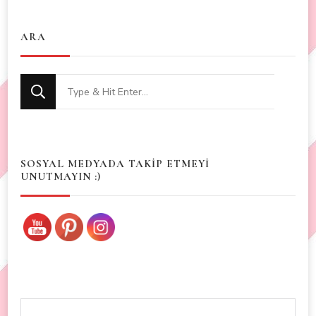
ARA
Looking
for
Something?
SOSYAL MEDYADA TAKİP ETMEYİ
UNUTMAYIN :)