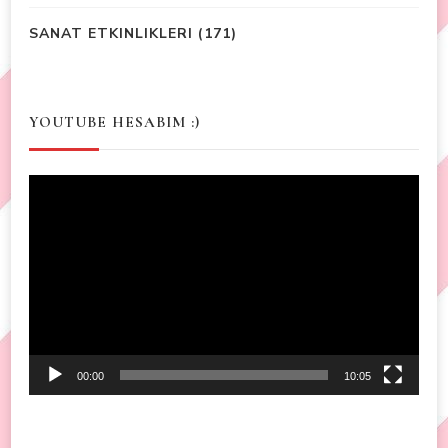
SANAT ETKINLIKLERI
(171)
YOUTUBE HESABIM :)
Video
Player
00:00
10:05