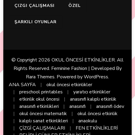
ÇIZGI ÇALIŞMASI
ÖZEL
ŞARKILI OYUNLAR
© Copyright 2026
OKUL ÖNCESİ ETKİNLİKLER
. All
Rights Reserved. Feminine Fashion | Developed By
Rara Themes
. Powered by
WordPress
.
ANA SAYFA
okul öncesi etkinlikler
preschool printables
yaratıcı etkinlikler
etkinlik okul öncesi
anasınıfı kalıplı etkinlik
anasınıfı etkinlikleri
anasınıfı
anasınıfı ödev
okul öncesi matematik
okul öncesi etkinlik
kalıplı sanat etkinlikleri
anaokulu
ÇİZGİ ÇALIŞMALARI
FEN ETKİNLİKLERİ