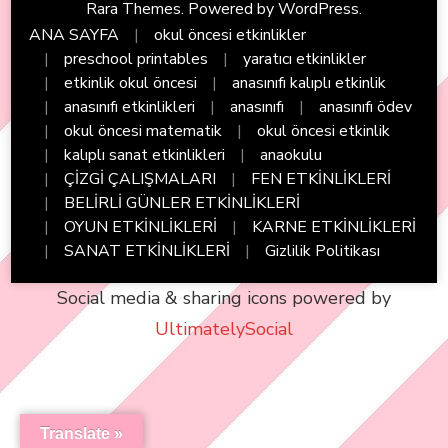
Rara Themes
. Powered by
WordPress
.
ANA SAYFA
okul öncesi etkinlikler
preschool printables
yaratıcı etkinlikler
etkinlik okul öncesi
anasınıfı kalıplı etkinlik
anasınıfı etkinlikleri
anasınıfı
anasınıfı ödev
okul öncesi matematik
okul öncesi etkinlik
kalıplı sanat etkinlikleri
anaokulu
ÇİZGİ ÇALIŞMALARI
FEN ETKİNLİKLERİ
BELİRLİ GÜNLER ETKİNLİKLERİ
OYUN ETKİNLİKLERİ
KARNE ETKİNLİKLERİ
SANAT ETKİNLİKLERİ
Gizlilik Politikası
Social media & sharing icons powered by
UltimatelySocial
Translate »