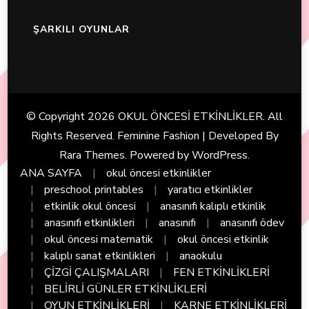
ŞARKILI OYUNLAR
© Copyright 2026
OKUL ÖNCESİ ETKİNLİKLER
. All
Rights Reserved. Feminine Fashion | Developed By
Rara Themes
. Powered by
WordPress
.
ANA SAYFA
okul öncesi etkinlikler
preschool printables
yaratıcı etkinlikler
etkinlik okul öncesi
anasınıfı kalıplı etkinlik
anasınıfı etkinlikleri
anasınıfı
anasınıfı ödev
okul öncesi matematik
okul öncesi etkinlik
kalıplı sanat etkinlikleri
anaokulu
ÇİZGİ ÇALIŞMALARI
FEN ETKİNLİKLERİ
BELİRLİ GÜNLER ETKİNLİKLERİ
OYUN ETKİNLİKLERİ
KARNE ETKİNLİKLERİ