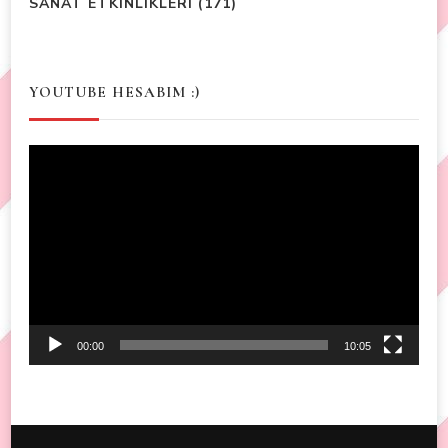
SANAT ETKINLIKLERI
(171)
YOUTUBE HESABIM :)
Video
Player
00:00
10:05