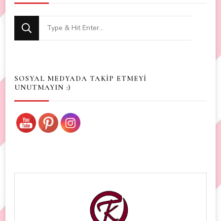
Looking
for
Something?
SOSYAL MEDYADA TAKİP ETMEYİ
UNUTMAYIN :)