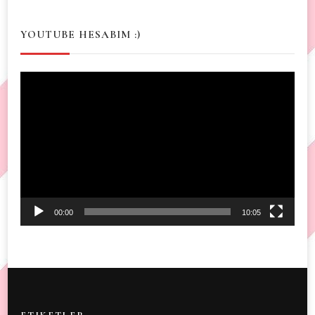
YOUTUBE HESABIM :)
Video
Player
00:00
10:05