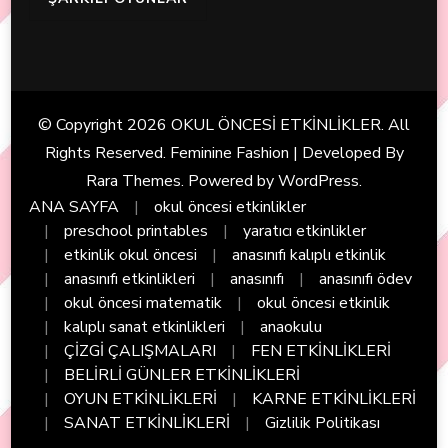
© Copyright 2026
OKUL ÖNCESİ ETKİNLİKLER
. All
Rights Reserved. Feminine Fashion | Developed By
Rara Themes
. Powered by
WordPress
.
ANA SAYFA
okul öncesi etkinlikler
preschool printables
yaratıcı etkinlikler
etkinlik okul öncesi
anasınıfı kalıplı etkinlik
anasınıfı etkinlikleri
anasınıfı
anasınıfı ödev
okul öncesi matematik
okul öncesi etkinlik
kalıplı sanat etkinlikleri
anaokulu
ÇİZGİ ÇALIŞMALARI
FEN ETKİNLİKLERİ
BELİRLİ GÜNLER ETKİNLİKLERİ
OYUN ETKİNLİKLERİ
KARNE ETKİNLİKLERİ
SANAT ETKİNLİKLERİ
Gizlilik Politikası