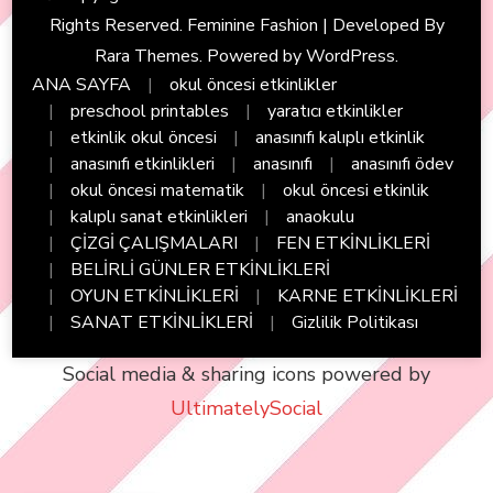
Rights Reserved. Feminine Fashion | Developed By
Rara Themes
. Powered by
WordPress
.
ANA SAYFA
okul öncesi etkinlikler
preschool printables
yaratıcı etkinlikler
etkinlik okul öncesi
anasınıfı kalıplı etkinlik
anasınıfı etkinlikleri
anasınıfı
anasınıfı ödev
okul öncesi matematik
okul öncesi etkinlik
kalıplı sanat etkinlikleri
anaokulu
ÇİZGİ ÇALIŞMALARI
FEN ETKİNLİKLERİ
BELİRLİ GÜNLER ETKİNLİKLERİ
OYUN ETKİNLİKLERİ
KARNE ETKİNLİKLERİ
SANAT ETKİNLİKLERİ
Gizlilik Politikası
Social media & sharing icons powered by
UltimatelySocial