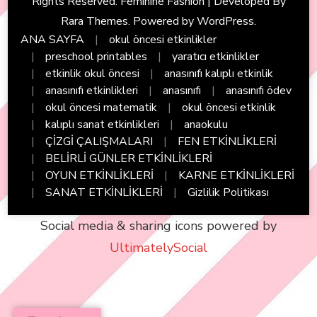
Rights Reserved. Feminine Fashion | Developed By
Rara Themes
. Powered by
WordPress
.
ANA SAYFA
okul öncesi etkinlikler
preschool printables
yaratıcı etkinlikler
etkinlik okul öncesi
anasınıfı kalıplı etkinlik
anasınıfı etkinlikleri
anasınıfı
anasınıfı ödev
okul öncesi matematik
okul öncesi etkinlik
kalıplı sanat etkinlikleri
anaokulu
ÇİZGİ ÇALIŞMALARI
FEN ETKİNLİKLERİ
BELİRLİ GÜNLER ETKİNLİKLERİ
OYUN ETKİNLİKLERİ
KARNE ETKİNLİKLERİ
SANAT ETKİNLİKLERİ
Gizlilik Politikası
Social media & sharing icons powered by
UltimatelySocial