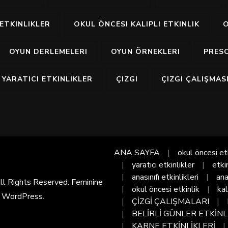
ETKINLIKLER
OKUL ÖNCESI KALIPLI ETKINLIK
O
OYUN DERLEMELERI
OYUN ÖRNEKLERI
PRES
YARATICI ETKINLIKLER
ÇIZGI
ÇIZGI ÇALIŞMAS
ANA SAYFA
okul öncesi et
yaratıcı etkinlikler
etki
anasınıfı etkinlikleri
ana
All Rights Reserved. Feminine
okul öncesi etkinlik
kal
y
WordPress
.
ÇİZGİ ÇALIŞMALARI
BELİRLİ GÜNLER ETKİNL
KARNE ETKİNLİKLERİ