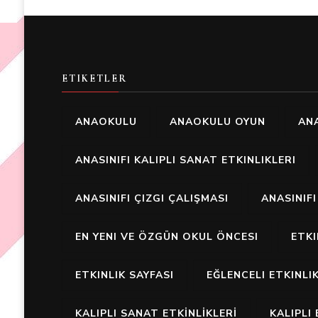
ETIKETLER
ANAOKULU
ANAOKULU OYUN
ANA
ANASINIFI KALIPLI SANAT ETKINLIKLERI
ANASINIFI ÇIZGI ÇALIŞMASI
ANASINIF
EN YENI VE ÖZGÜN OKUL ÖNCESI
ETK
ETKINLIK SAYFASI
EĞLENCELI ETKINLI
KALIPLI SANAT ETKİNLİKLERİ
KALIPLI 