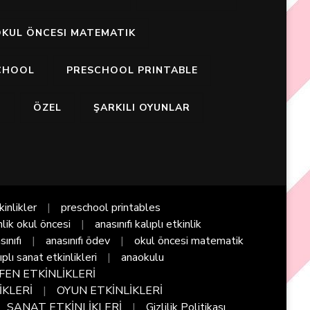
KUL ÖNCESI MATEMATIK
CHOOL
PRESCHOOL PRINTABLE
I
ÖZEL
ŞARKILI OYUNLAR
kinlikler
preschool printables
nlik okul öncesi
anasınıfı kalıplı etkinlik
sınıfı
anasınıfı ödev
okul öncesi matematik
ıplı sanat etkinlikleri
anaokulu
FEN ETKİNLİKLERİ
İKLERİ
OYUN ETKİNLİKLERİ
SANAT ETKİNLİKLERİ
Gizlilik Politikası