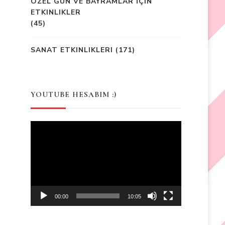
ÖZEL GÜN VE BAYRAMLAR İÇIN
ETKINLIKLER
(45)
SANAT ETKINLIKLERI
(171)
YOUTUBE HESABIM :)
Video
Player
00:00
10:05