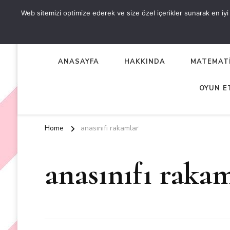
Web sitemizi optimize ederek ve size özel içerikler sunarak en iyi d
OKUL ÖNCESİ ETKİNLİKL
EN YENİ VE ÖZGÜN OKUL ÖNCESİ ETKİNLİKLERİ
ANASAYFA
HAKKINDA
MATEMATİ
OYUN E
Home
anasınıfı rakamlar
anasınıfı raka