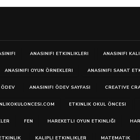
SINIFI
ANASINIFI ETKINLIKLERI
ANASINIFI KALI
ANASINIFI OYUN ÖRNEKLERI
ANASINIFI SANAT ETK
I ÖDEV
ANASINIFI ÖDEV SAYFASI
CREATIVE CR
INLIKOKULONCESI.COM
ETKINLIK OKUL ÖNCESI
KLER
FEN
HAREKETLI OYUN ETKINLIĞI
HAR
ETKINLIK
KALIPLI ETKINLIKLER
MATEMATIK