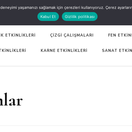
eneyimi yaşamanızı sağlamak için çerezleri kullanıyoruz. Çerez ayarlarınızı
ER
Kabul Et
Gizlilik politikası
K ETKİNLİKLERİ
ÇİZGİ ÇALIŞMALARI
FEN ETKİN
TKİNLİKLERİ
KARNE ETKİNLİKLERİ
SANAT ETKİN
mlar