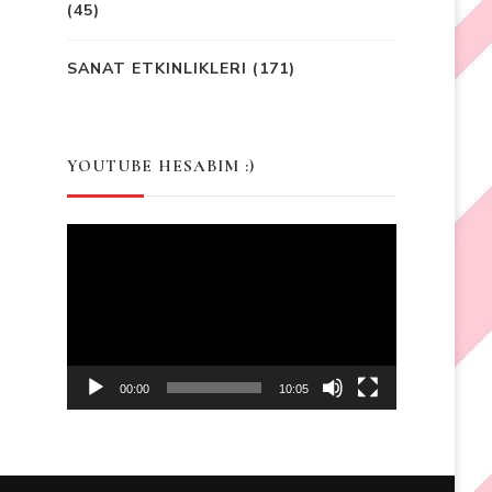
(45)
SANAT ETKINLIKLERI
(171)
YOUTUBE HESABIM :)
Video
Player
00:00
10:05