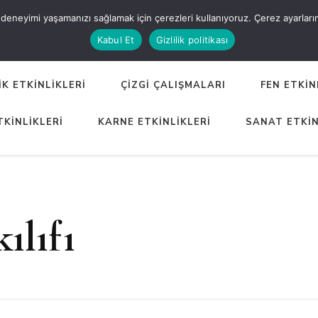
eneyimi yaşamanızı sağlamak için çerezleri kullanıyoruz. Çerez ayarlarınızı
ER
Kabul Et
Gizlilik politikası
K ETKİNLİKLERİ
ÇİZGİ ÇALIŞMALARI
FEN ETKİN
TKİNLİKLERİ
KARNE ETKİNLİKLERİ
SANAT ETKİN
ılıfı