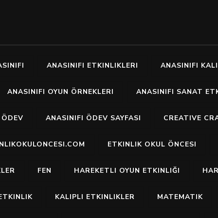
SINIFI
ANASINIFI ETKINLIKLERI
ANASINIFI KALI
ANASINIFI OYUN ÖRNEKLERI
ANASINIFI SANAT ETK
I ÖDEV
ANASINIFI ÖDEV SAYFASI
CREATIVE CR
INLIKOKULONCESI.COM
ETKINLIK OKUL ÖNCESI
KLER
FEN
HAREKETLI OYUN ETKINLIĞI
HAR
ETKINLIK
KALIPLI ETKINLIKLER
MATEMATIK