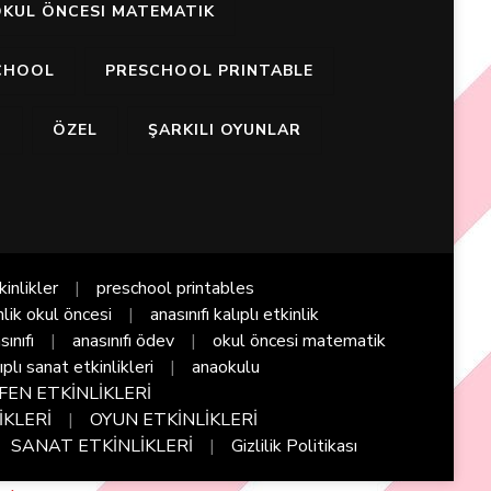
KUL ÖNCESI MATEMATIK
CHOOL
PRESCHOOL PRINTABLE
I
ÖZEL
ŞARKILI OYUNLAR
kinlikler
preschool printables
nlik okul öncesi
anasınıfı kalıplı etkinlik
sınıfı
anasınıfı ödev
okul öncesi matematik
ıplı sanat etkinlikleri
anaokulu
FEN ETKİNLİKLERİ
İKLERİ
OYUN ETKİNLİKLERİ
SANAT ETKİNLİKLERİ
Gizlilik Politikası