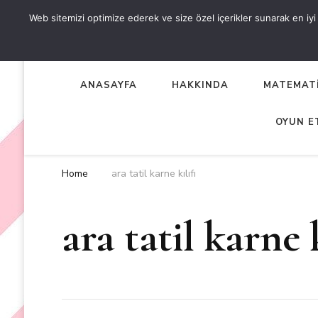
Web sitemizi optimize ederek ve size özel içerikler sunarak en iyi d
OKUL ÖNCESİ ETKİNLİKL
EN YENİ VE ÖZGÜN OKUL ÖNCESİ ETKİNLİKLERİ
ANASAYFA
HAKKINDA
MATEMATİ
OYUN E
Home
ara tatil karne kılıfı
ara tatil karne k