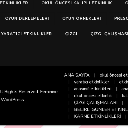
ETKINLIKLER
OKUL ÖNCESI KALIPLI ETKINLIK
O
OYUN DERLEMELERI
OYUN ÖRNEKLERI
PRES
YARATICI ETKINLIKLER
ÇIZGI
ÇIZGI ÇALIŞMAS
ANA SAYFA
okul öncesi et
yaratıcı etkinlikler
etki
anasınıfı etkinlikleri
ana
All Rights Reserved. Feminine
okul öncesi etkinlik
kal
y
WordPress
.
ÇİZGİ ÇALIŞMALARI
BELİRLİ GÜNLER ETKİNL
KARNE ETKİNLİKLERİ