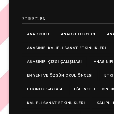
ETIKETLER
ANAOKULU
ANAOKULU OYUN
ANA
ANASINIFI KALIPLI SANAT ETKINLIKLERI
ANASINIFI ÇIZGI ÇALIŞMASI
ANASINIF
EN YENI VE ÖZGÜN OKUL ÖNCESI
ETK
ETKINLIK SAYFASI
EĞLENCELI ETKINLI
KALIPLI SANAT ETKİNLİKLERİ
KALIPLI 