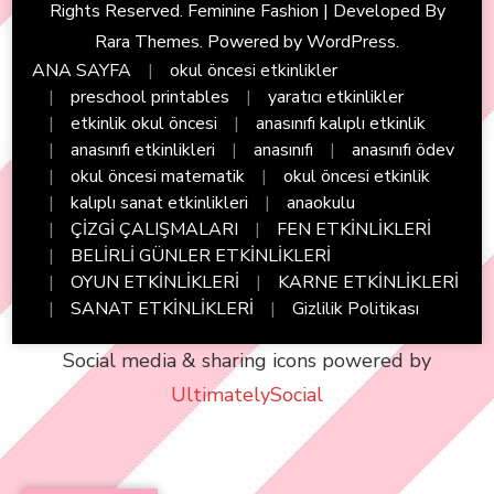
Rights Reserved. Feminine Fashion | Developed By
Rara Themes
. Powered by
WordPress
.
ANA SAYFA
okul öncesi etkinlikler
preschool printables
yaratıcı etkinlikler
etkinlik okul öncesi
anasınıfı kalıplı etkinlik
anasınıfı etkinlikleri
anasınıfı
anasınıfı ödev
okul öncesi matematik
okul öncesi etkinlik
kalıplı sanat etkinlikleri
anaokulu
ÇİZGİ ÇALIŞMALARI
FEN ETKİNLİKLERİ
BELİRLİ GÜNLER ETKİNLİKLERİ
OYUN ETKİNLİKLERİ
KARNE ETKİNLİKLERİ
SANAT ETKİNLİKLERİ
Gizlilik Politikası
Social media & sharing icons powered by
UltimatelySocial