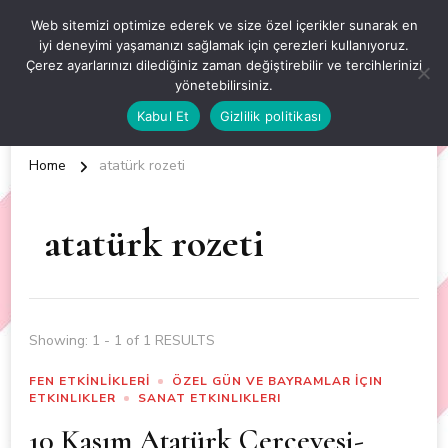
OKUL ÖNCESİ ETKİNLİKLER
Web sitemizi optimize ederek ve size özel içerikler sunarak en
iyi deneyimi yaşamanızı sağlamak için çerezleri kullanıyoruz.
EN YENİ VE ÖZGÜN OKUL ÖNCESİ ETKİNLİKLERİ
Çerez ayarlarınızı dilediğiniz zaman değiştirebilir ve tercihlerinizi
yönetebilirsiniz.
Kabul Et
Gizlilik politikası
Home
atatürk rozeti
atatürk rozeti
Showing: 1 - 1 of 1 RESULTS
FEN ETKİNLİKLERİ
ÖZEL GÜN VE BAYRAMLAR İÇIN
ETKINLIKLER
SANAT ETKINLIKLERI
10 Kasım Atatürk Çerçevesi-