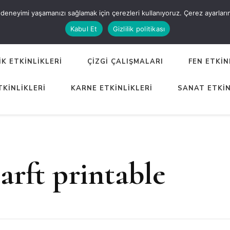
eneyimi yaşamanızı sağlamak için çerezleri kullanıyoruz. Çerez ayarlarınızı
ER
Kabul Et
Gizlilik politikası
K ETKİNLİKLERİ
ÇİZGİ ÇALIŞMALARI
FEN ETKİN
TKİNLİKLERİ
KARNE ETKİNLİKLERİ
SANAT ETKİN
arft printable