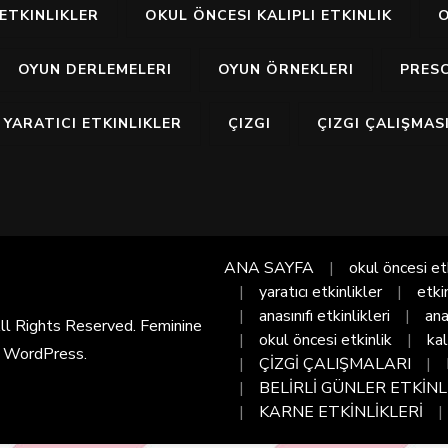
ETKINLIKLER
OKUL ÖNCESI KALIPLI ETKINLIK
O
OYUN DERLEMELERI
OYUN ÖRNEKLERI
PRES
YARATICI ETKINLIKLER
ÇIZGI
ÇIZGI ÇALIŞMAS
ANA SAYFA
okul öncesi et
yaratıcı etkinlikler
etki
anasınıfı etkinlikleri
ana
All Rights Reserved. Feminine
okul öncesi etkinlik
kal
y
WordPress
.
ÇİZGİ ÇALIŞMALARI
BELİRLİ GÜNLER ETKİNL
KARNE ETKİNLİKLERİ