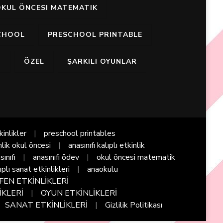
KUL ÖNCESI MATEMATIK
CHOOL
PRESCHOOL PRINTABLE
I
ÖZEL
ŞARKILI OYUNLAR
kinlikler
preschool printables
nlik okul öncesi
anasınıfı kalıplı etkinlik
sınıfı
anasınıfı ödev
okul öncesi matematik
ıplı sanat etkinlikleri
anaokulu
FEN ETKİNLİKLERİ
İKLERİ
OYUN ETKİNLİKLERİ
SANAT ETKİNLİKLERİ
Gizlilik Politikası