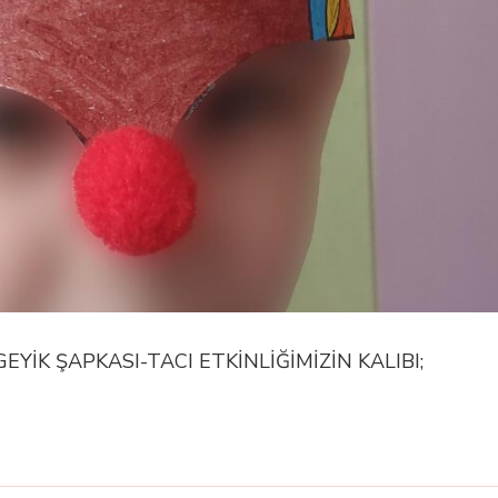
EYİK ŞAPKASI-TACI ETKİNLİĞİMİZİN KALIBI;