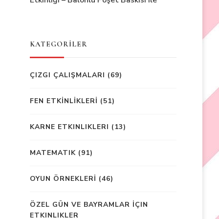
Etkinliği – Balonlu Poşet Baskısı ile
KATEGORİLER
ÇIZGI ÇALIŞMALARI
(69)
FEN ETKİNLİKLERİ
(51)
KARNE ETKINLIKLERI
(13)
MATEMATIK
(91)
OYUN ÖRNEKLERİ
(46)
ÖZEL GÜN VE BAYRAMLAR İÇIN
ETKINLIKLER