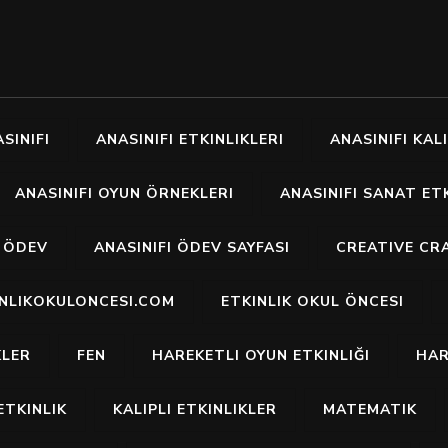
SINIFI
ANASINIFI ETKINLIKLERI
ANASINIFI KALI
ANASINIFI OYUN ÖRNEKLERI
ANASINIFI SANAT ETK
I ÖDEV
ANASINIFI ÖDEV SAYFASI
CREATIVE CR
INLIKOKULONCESI.COM
ETKINLIK OKUL ÖNCESI
KLER
FEN
HAREKETLI OYUN ETKINLIĞI
HAR
ETKINLIK
KALIPLI ETKINLIKLER
MATEMATIK