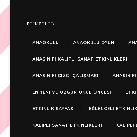
ETIKETLER
ANAOKULU
ANAOKULU OYUN
ANA
ANASINIFI KALIPLI SANAT ETKINLIKLERI
ANASINIFI ÇIZGI ÇALIŞMASI
ANASINIF
EN YENI VE ÖZGÜN OKUL ÖNCESI
ETK
ETKINLIK SAYFASI
EĞLENCELI ETKINLI
KALIPLI SANAT ETKİNLİKLERİ
KALIPLI 