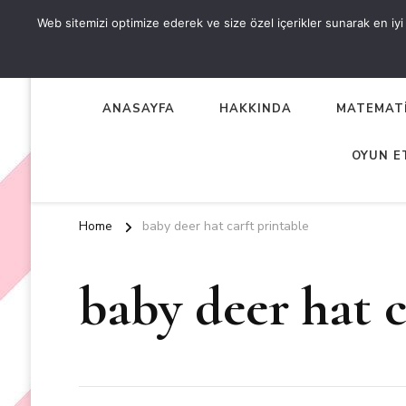
Web sitemizi optimize ederek ve size özel içerikler sunarak en iyi d
OKUL ÖNCESİ ETKİNLİKL
EN YENİ VE ÖZGÜN OKUL ÖNCESİ ETKİNLİKLERİ
ANASAYFA
HAKKINDA
MATEMATİ
OYUN E
Home
baby deer hat carft printable
baby deer hat c