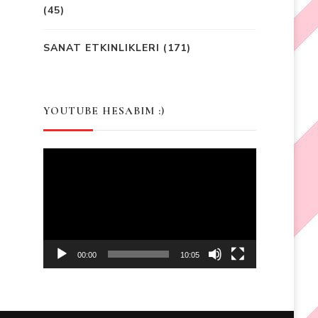
(45)
SANAT ETKINLIKLERI
(171)
YOUTUBE HESABIM :)
Video
Player
00:00
10:05