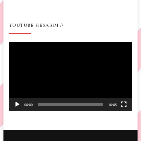
YOUTUBE HESABIM :)
Video
Player
00:00
10:05