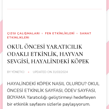
ÇIZGI ÇALIŞMALARI
FEN ETKİNLİKLERİ
SANAT
ETKINLIKLERI
OKUL ÖNCESİ YARATICILIK
ODAKLI ETKİNLİK, HAYVAN
SEVGİSİ, HAYALİNDEKİ KÖPEK
BY
YÖNETICI
UPDATED ON
31/03/2024
HAYALİNDEKİ KÖPEK NASIL OLURDU? OKUL
ÖNCESİ ETKİNLİK SAYFASI, ÖDEV SAYFASI,
BOYAMA Yaratıcılığı geliştirmeyi hedefleyen
bir etkinlik sayfasını sizlerle paylaşıyorum.