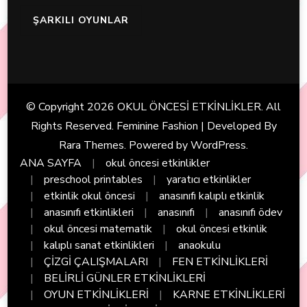
ŞARKILI OYUNLAR
© Copyright 2026
OKUL ÖNCESİ ETKİNLİKLER
. All
Rights Reserved. Feminine Fashion | Developed By
Rara Themes
. Powered by
WordPress
.
ANA SAYFA
okul öncesi etkinlikler
preschool printables
yaratıcı etkinlikler
etkinlik okul öncesi
anasınıfı kalıplı etkinlik
anasınıfı etkinlikleri
anasınıfı
anasınıfı ödev
okul öncesi matematik
okul öncesi etkinlik
kalıplı sanat etkinlikleri
anaokulu
ÇİZGİ ÇALIŞMALARI
FEN ETKİNLİKLERİ
BELİRLİ GÜNLER ETKİNLİKLERİ
OYUN ETKİNLİKLERİ
KARNE ETKİNLİKLERİ