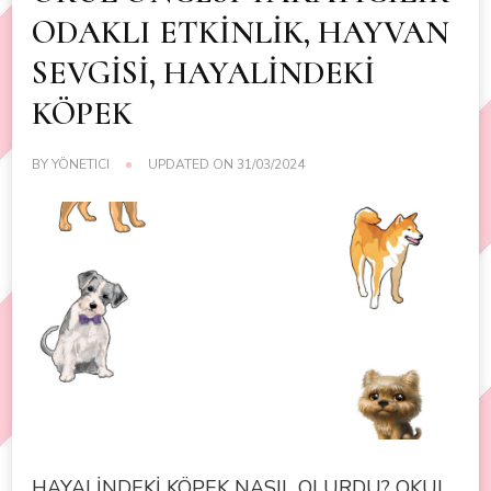
ODAKLI ETKİNLİK, HAYVAN
SEVGİSİ, HAYALİNDEKİ
KÖPEK
BY
YÖNETICI
UPDATED ON
31/03/2024
HAYALİNDEKİ KÖPEK NASIL OLURDU? OKUL