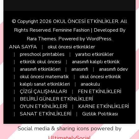
© Copyright 2026
OKUL ÖNCESİ ETKİNLİKLER
. All
Rights Reserved. Feminine Fashion | Developed By
Rara Themes
. Powered by
WordPress
.
ANA SAYFA
okul öncesi etkinlikler
preschool printables
yaratıcı etkinlikler
etkinlik okul öncesi
anasınıfı kalıplı etkinlik
anasınıfı etkinlikleri
anasınıfı
anasınıfı ödev
okul öncesi matematik
okul öncesi etkinlik
kalıplı sanat etkinlikleri
anaokulu
ÇİZGİ ÇALIŞMALARI
FEN ETKİNLİKLERİ
BELİRLİ GÜNLER ETKİNLİKLERİ
OYUN ETKİNLİKLERİ
KARNE ETKİNLİKLERİ
SANAT ETKİNLİKLERİ
Gizlilik Politikası
Social media & sharing icons powered by
UltimatelySocial