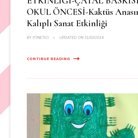
ETKİNLİĞİ-ÇATAL BASKISI
OKUL ÖNCESİ-Kaktüs Anasın
Kalıplı Sanat Etkinliği
BY
YÖNETICI
UPDATED ON
31/03/2024
CONTINUE READING