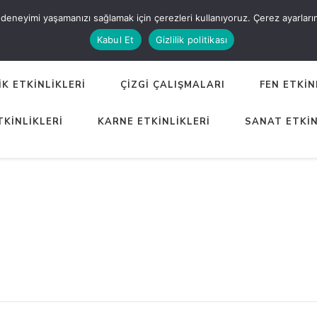
eneyimi yaşamanızı sağlamak için çerezleri kullanıyoruz. Çerez ayarlarınızı
ER
Kabul Et
Gizlilik politikası
K ETKİNLİKLERİ
ÇİZGİ ÇALIŞMALARI
FEN ETKİN
TKİNLİKLERİ
KARNE ETKİNLİKLERİ
SANAT ETKİN