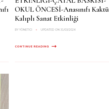
-
ETKİNLİĞİ-ÇATAL BASKISI-
ıfı
OKUL ÖNCESİ-Anasınıfı Kaktü
Kalıplı Sanat Etkinliği
BY
YÖNETICI
UPDATED ON
31/03/2024
CONTINUE READING