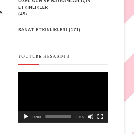
ÖZEL GÜN VE BAYRAMLAR İÇIN
ETKINLIKLER
s
(45)
SANAT ETKINLIKLERI
(171)
YOUTUBE HESABIM :)
Video
Player
00:00
10:05