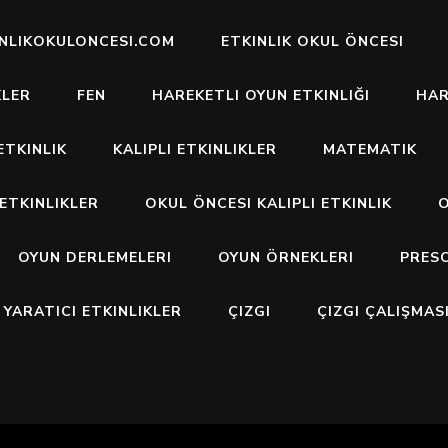
INLIKOKULONCESI.COM
ETKINLIK OKUL ÖNCESI
KLER
FEN
HAREKETLI OYUN ETKINLIĞI
HAR
ETKINLIK
KALIPLI ETKINLIKLER
MATEMATIK
ETKINLIKLER
OKUL ÖNCESI KALIPLI ETKINLIK
O
OYUN DERLEMELERI
OYUN ÖRNEKLERI
PRES
YARATICI ETKINLIKLER
ÇIZGI
ÇIZGI ÇALIŞMAS