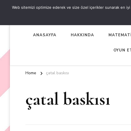
Web sitemizi optimize ederek ve size özel içerikler sunarak en iyi d
OKUL ÖNCESİ ETKİNLİKL
EN YENİ VE ÖZGÜN OKUL ÖNCESİ ETKİNLİKLERİ
ANASAYFA
HAKKINDA
MATEMATİ
OYUN E
Home
çatal baskısı
çatal baskısı