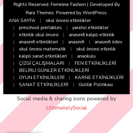
Rights Reserved. Feminine Fashion | Developed By
Rara Themes
. Powered by
WordPress
.
ANA SAYFA
okul öncesi etkinlikler
preschool printables
yaratıcı etkinlikler
etkinlik okul öncesi
anasınıfı kalıplı etkinlik
anasınıfı etkinlikleri
anasınıfı
anasınıfı ödev
okul öncesi matematik
okul öncesi etkinlik
kalıplı sanat etkinlikleri
anaokulu
ÇİZGİ ÇALIŞMALARI
FEN ETKİNLİKLERİ
BELİRLİ GÜNLER ETKİNLİKLERİ
OYUN ETKİNLİKLERİ
KARNE ETKİNLİKLERİ
SANAT ETKİNLİKLERİ
Gizlilik Politikası
Social media & sharing icons powered by
UltimatelySocial