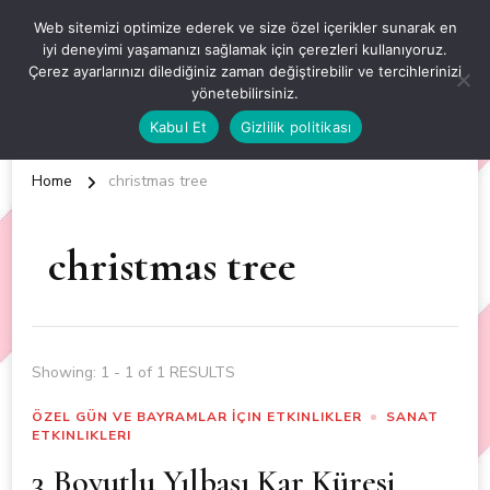
OKUL ÖNCESİ ETKİNLİKLER
Web sitemizi optimize ederek ve size özel içerikler sunarak en
iyi deneyimi yaşamanızı sağlamak için çerezleri kullanıyoruz.
EN YENİ VE ÖZGÜN OKUL ÖNCESİ ETKİNLİKLERİ
Çerez ayarlarınızı dilediğiniz zaman değiştirebilir ve tercihlerinizi
yönetebilirsiniz.
Kabul Et
Gizlilik politikası
Home
christmas tree
christmas tree
Showing: 1 - 1 of 1 RESULTS
ÖZEL GÜN VE BAYRAMLAR İÇIN ETKINLIKLER
SANAT
ETKINLIKLERI
3 Boyutlu Yılbaşı Kar Küresi