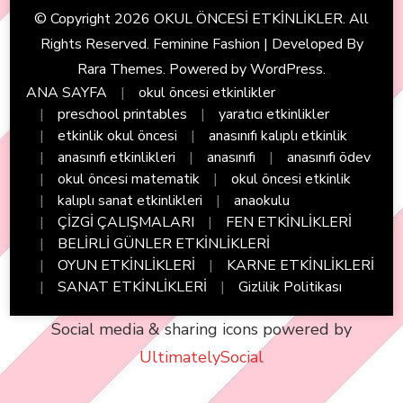
© Copyright 2026
OKUL ÖNCESİ ETKİNLİKLER
. All
Rights Reserved. Feminine Fashion | Developed By
Rara Themes
. Powered by
WordPress
.
ANA SAYFA
okul öncesi etkinlikler
preschool printables
yaratıcı etkinlikler
etkinlik okul öncesi
anasınıfı kalıplı etkinlik
anasınıfı etkinlikleri
anasınıfı
anasınıfı ödev
okul öncesi matematik
okul öncesi etkinlik
kalıplı sanat etkinlikleri
anaokulu
ÇİZGİ ÇALIŞMALARI
FEN ETKİNLİKLERİ
BELİRLİ GÜNLER ETKİNLİKLERİ
OYUN ETKİNLİKLERİ
KARNE ETKİNLİKLERİ
SANAT ETKİNLİKLERİ
Gizlilik Politikası
Social media & sharing icons powered by
UltimatelySocial