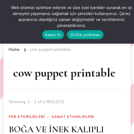
OKUL ÖNCESİ ETKİNLİKLER
Web sitemizi optimize ederek ve size özel içerikler sunarak en iyi
deneyimi yaşamanızı sağlamak için çerezleri kullanıyoruz. Çerez
EN YENİ VE ÖZGÜN OKUL ÖNCESİ ETKİNLİKLERİ
ayarlarınızı dilediğiniz zaman değiştirebilir ve tercihlerinizi
yönetebilirsiniz.
Kabul Et
Gizlilik politikası
Home
cow puppet printable
cow puppet printable
Showing: 1 - 1 of 1 RESULTS
FEN ETKİNLİKLERİ
SANAT ETKINLIKLERI
BOĞA VE İNEK KALIPLI