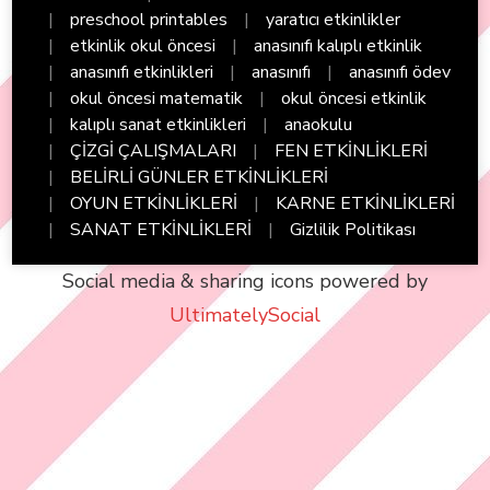
preschool printables
yaratıcı etkinlikler
etkinlik okul öncesi
anasınıfı kalıplı etkinlik
anasınıfı etkinlikleri
anasınıfı
anasınıfı ödev
okul öncesi matematik
okul öncesi etkinlik
kalıplı sanat etkinlikleri
anaokulu
ÇİZGİ ÇALIŞMALARI
FEN ETKİNLİKLERİ
BELİRLİ GÜNLER ETKİNLİKLERİ
OYUN ETKİNLİKLERİ
KARNE ETKİNLİKLERİ
SANAT ETKİNLİKLERİ
Gizlilik Politikası
Social media & sharing icons powered by
UltimatelySocial