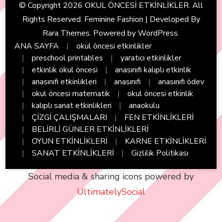
© Copyright 2026
OKUL ÖNCESİ ETKİNLİKLER
. All
Rights Reserved. Feminine Fashion | Developed By
Rara Themes
. Powered by
WordPress
.
ANA SAYFA
okul öncesi etkinlikler
preschool printables
yaratıcı etkinlikler
etkinlik okul öncesi
anasınıfı kalıplı etkinlik
anasınıfı etkinlikleri
anasınıfı
anasınıfı ödev
okul öncesi matematik
okul öncesi etkinlik
kalıplı sanat etkinlikleri
anaokulu
ÇİZGİ ÇALIŞMALARI
FEN ETKİNLİKLERİ
BELİRLİ GÜNLER ETKİNLİKLERİ
OYUN ETKİNLİKLERİ
KARNE ETKİNLİKLERİ
SANAT ETKİNLİKLERİ
Gizlilik Politikası
Social media & sharing icons powered by
UltimatelySocial