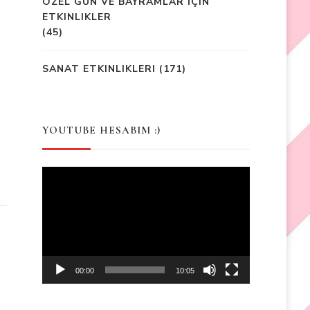
ÖZEL GÜN VE BAYRAMLAR İÇIN
ETKINLIKLER
(45)
SANAT ETKINLIKLERI
(171)
YOUTUBE HESABIM :)
Video
Player
00:00
10:05