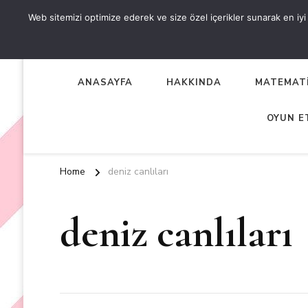
Web sitemizi optimize ederek ve size özel içerikler sunarak en iyi d
OKUL ÖNCESİ ETKİNLİKL
EN YENİ VE ÖZGÜN OKUL ÖNCESİ ETKİNLİKLERİ
ANASAYFA
HAKKINDA
MATEMATİ
OYUN E
Home
deniz canlıları
deniz canlıları