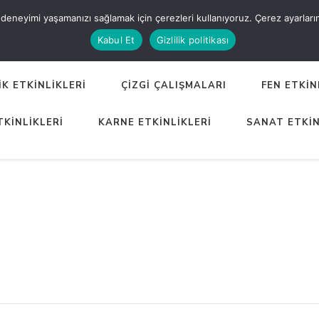
eneyimi yaşamanızı sağlamak için çerezleri kullanıyoruz. Çerez ayarlarınızı
ER
Kabul Et
Gizlilik politikası
K ETKİNLİKLERİ
ÇİZGİ ÇALIŞMALARI
FEN ETKİN
TKİNLİKLERİ
KARNE ETKİNLİKLERİ
SANAT ETKİN