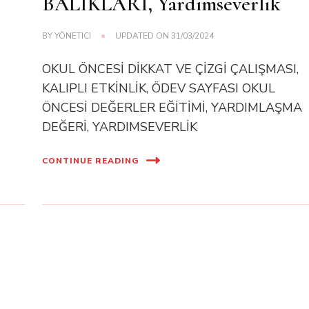
BALIKLARI, Yardımseverlik
BY
YÖNETICI
UPDATED ON
31/03/2024
OKUL ÖNCESİ DİKKAT VE ÇİZGİ ÇALIŞMASI,
KALIPLI ETKİNLİK, ÖDEV SAYFASI OKUL
ÖNCESİ DEĞERLER EĞİTİMİ, YARDIMLAŞMA
DEĞERİ, YARDIMSEVERLİK
CONTINUE READING