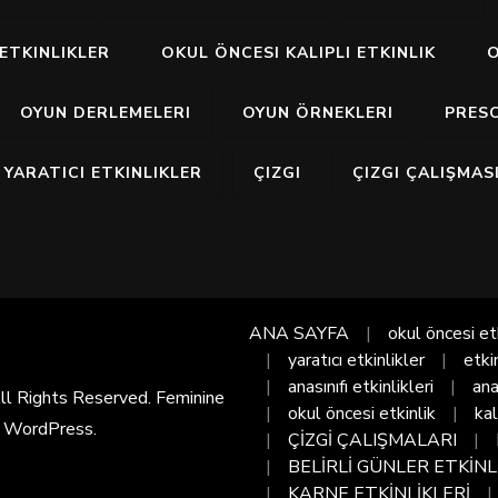
ETKINLIKLER
OKUL ÖNCESI KALIPLI ETKINLIK
O
OYUN DERLEMELERI
OYUN ÖRNEKLERI
PRES
YARATICI ETKINLIKLER
ÇIZGI
ÇIZGI ÇALIŞMAS
ANA SAYFA
okul öncesi et
yaratıcı etkinlikler
etki
anasınıfı etkinlikleri
ana
All Rights Reserved. Feminine
okul öncesi etkinlik
kal
y
WordPress
.
ÇİZGİ ÇALIŞMALARI
BELİRLİ GÜNLER ETKİNL
KARNE ETKİNLİKLERİ