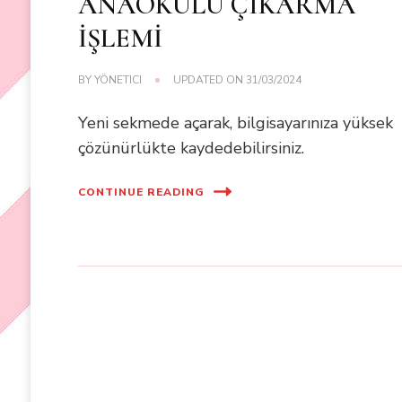
ANAOKULU ÇIKARMA
İŞLEMİ
BY
YÖNETICI
UPDATED ON
31/03/2024
Yeni sekmede açarak, bilgisayarınıza yüksek
çözünürlükte kaydedebilirsiniz.
CONTINUE READING