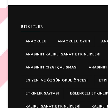
ETIKETLER
ANAOKULU
ANAOKULU OYUN
ANA
ANASINIFI KALIPLI SANAT ETKINLIKLERI
ANASINIFI ÇIZGI ÇALIŞMASI
ANASINIF
EN YENI VE ÖZGÜN OKUL ÖNCESI
ETK
ETKINLIK SAYFASI
EĞLENCELI ETKINLI
KALIPLI SANAT ETKİNLİKLERİ
KALIPLI 