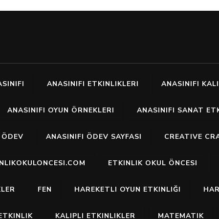
SINIFI
ANASINIFI ETKINLIKLERI
ANASINIFI KALI
ANASINIFI OYUN ÖRNEKLERI
ANASINIFI SANAT ETK
I ÖDEV
ANASINIFI ÖDEV SAYFASI
CREATIVE CR
INLIKOKULONCESI.COM
ETKINLIK OKUL ÖNCESI
KLER
FEN
HAREKETLI OYUN ETKINLIĞI
HAR
ETKINLIK
KALIPLI ETKINLIKLER
MATEMATIK