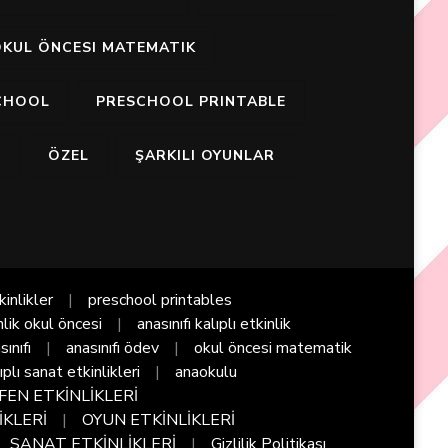
KUL ÖNCESI MATEMATIK
CHOOL
PRESCHOOL PRINTABLE
I
ÖZEL
ŞARKILI OYUNLAR
kinlikler
preschool printables
nlik okul öncesi
anasınıfı kalıplı etkinlik
sınıfı
anasınıfı ödev
okul öncesi matematik
ıplı sanat etkinlikleri
anaokulu
FEN ETKİNLİKLERİ
İKLERİ
OYUN ETKİNLİKLERİ
SANAT ETKİNLİKLERİ
Gizlilik Politikası