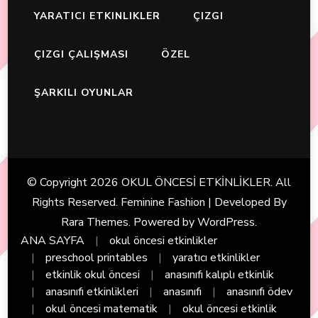
YARATICI ETKINLIKLER
ÇIZGI
ÇIZGI ÇALIŞMASI
ÖZEL
ŞARKILI OYUNLAR
© Copyright 2026
OKUL ÖNCESİ ETKİNLİKLER
. All
Rights Reserved. Feminine Fashion | Developed By
Rara Themes
. Powered by
WordPress
.
ANA SAYFA
okul öncesi etkinlikler
preschool printables
yaratıcı etkinlikler
etkinlik okul öncesi
anasınıfı kalıplı etkinlik
anasınıfı etkinlikleri
anasınıfı
anasınıfı ödev
okul öncesi matematik
okul öncesi etkinlik