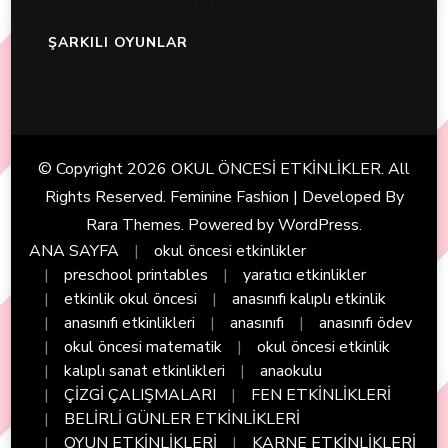
ŞARKILI OYUNLAR
© Copyright 2026
OKUL ÖNCESİ ETKİNLİKLER
. All
Rights Reserved. Feminine Fashion | Developed By
Rara Themes
. Powered by
WordPress
.
ANA SAYFA
okul öncesi etkinlikler
preschool printables
yaratıcı etkinlikler
etkinlik okul öncesi
anasınıfı kalıplı etkinlik
anasınıfı etkinlikleri
anasınıfı
anasınıfı ödev
okul öncesi matematik
okul öncesi etkinlik
kalıplı sanat etkinlikleri
anaokulu
ÇİZGİ ÇALIŞMALARI
FEN ETKİNLİKLERİ
BELİRLİ GÜNLER ETKİNLİKLERİ
OYUN ETKİNLİKLERİ
KARNE ETKİNLİKLERİ