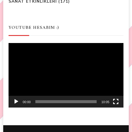
SANAT ETKINLIKLERI
(171)
YOUTUBE HESABIM :)
Video
Player
00:00
10:05