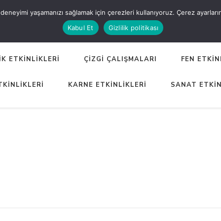
eneyimi yaşamanızı sağlamak için çerezleri kullanıyoruz. Çerez ayarlarınızı
ER
Kabul Et
Gizlilik politikası
K ETKİNLİKLERİ
ÇİZGİ ÇALIŞMALARI
FEN ETKİN
TKİNLİKLERİ
KARNE ETKİNLİKLERİ
SANAT ETKİN