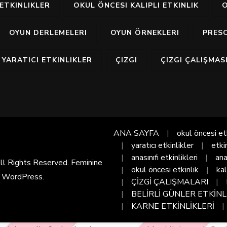
ETKINLIKLER
OKUL ÖNCESI KALIPLI ETKINLIK
O
OYUN DERLEMELERI
OYUN ÖRNEKLERI
PRES
YARATICI ETKINLIKLER
ÇIZGI
ÇIZGI ÇALIŞMAS
ANA SAYFA
okul öncesi et
yaratıcı etkinlikler
etki
anasınıfı etkinlikleri
ana
All Rights Reserved. Feminine
okul öncesi etkinlik
kal
y
WordPress
.
ÇİZGİ ÇALIŞMALARI
BELİRLİ GÜNLER ETKİNL
KARNE ETKİNLİKLERİ