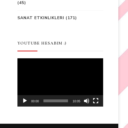
(45)
SANAT ETKINLIKLERI
(171)
YOUTUBE HESABIM :)
Video
Player
00:00
10:05