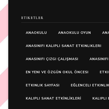
ETIKETLER
ANAOKULU
ANAOKULU OYUN
ANA
ANASINIFI KALIPLI SANAT ETKINLIKLERI
ANASINIFI ÇIZGI ÇALIŞMASI
ANASINIF
EN YENI VE ÖZGÜN OKUL ÖNCESI
ETK
ETKINLIK SAYFASI
EĞLENCELI ETKINLI
KALIPLI SANAT ETKİNLİKLERİ
KALIPLI 