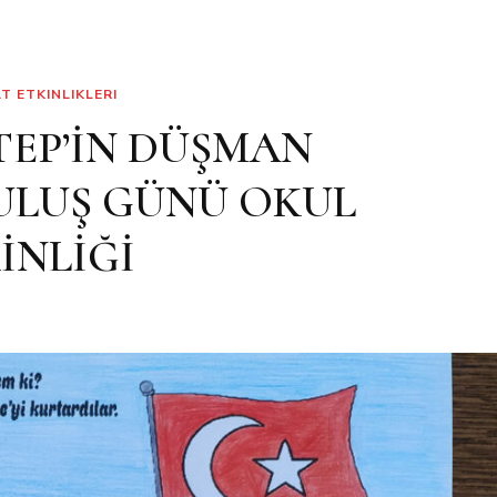
T ETKINLIKLERI
TEP’İN DÜŞMAN
ULUŞ GÜNÜ OKUL
İNLİĞİ