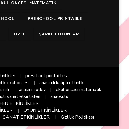
KUL ÖNCESI MATEMATIK
CHOOL
PRESCHOOL PRINTABLE
I
ÖZEL
ŞARKILI OYUNLAR
kinlikler
preschool printables
nlik okul öncesi
anasınıfı kalıplı etkinlik
sınıfı
anasınıfı ödev
okul öncesi matematik
ıplı sanat etkinlikleri
anaokulu
FEN ETKİNLİKLERİ
İKLERİ
OYUN ETKİNLİKLERİ
SANAT ETKİNLİKLERİ
Gizlilik Politikası