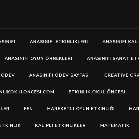
SINIFI
ANASINIFI ETKINLIKLERI
ANASINIFI KALI
ANASINIFI OYUN ÖRNEKLERI
ANASINIFI SANAT ETK
I ÖDEV
ANASINIFI ÖDEV SAYFASI
CREATIVE CR
INLIKOKULONCESI.COM
ETKINLIK OKUL ÖNCESI
KLER
FEN
HAREKETLI OYUN ETKINLIĞI
HAR
ETKINLIK
KALIPLI ETKINLIKLER
MATEMATIK