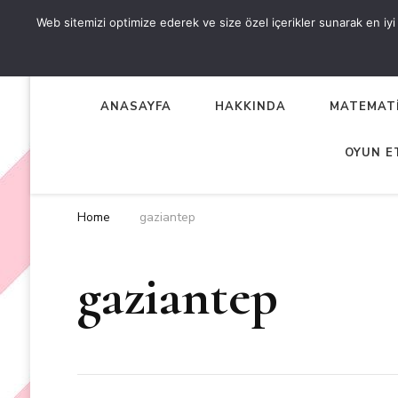
Web sitemizi optimize ederek ve size özel içerikler sunarak en iyi d
OKUL ÖNCESİ ETKİNLİKL
EN YENİ VE ÖZGÜN OKUL ÖNCESİ ETKİNLİKLERİ
ANASAYFA
HAKKINDA
MATEMATİ
OYUN E
Home
gaziantep
gaziantep