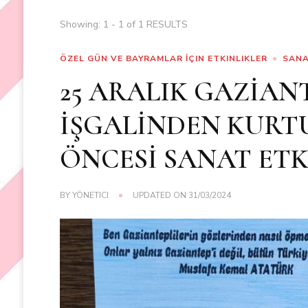
Showing: 1 - 1 of 1 RESULTS
ÖZEL GÜN VE BAYRAMLAR İÇIN ETKINLIKLER
SANA
25 ARALIK GAZİAN
İŞGALİNDEN KURT
ÖNCESİ SANAT ETK
BY
YÖNETICI
UPDATED ON
31/03/2024