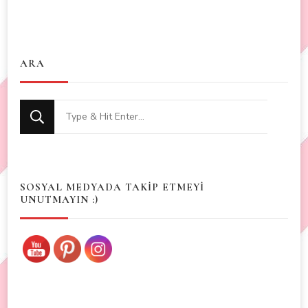
ARA
Looking
for
Something?
SOSYAL MEDYADA TAKİP ETMEYİ
UNUTMAYIN :)