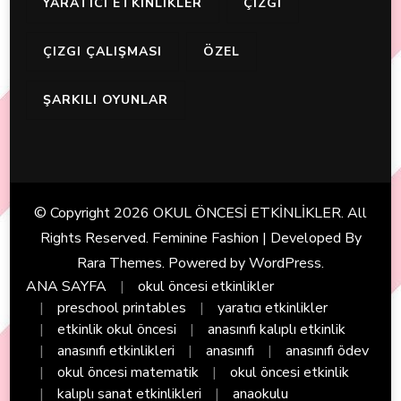
YARATICI ETKINLIKLER
ÇIZGI
ÇIZGI ÇALIŞMASI
ÖZEL
ŞARKILI OYUNLAR
© Copyright 2026
OKUL ÖNCESİ ETKİNLİKLER
. All
Rights Reserved. Feminine Fashion | Developed By
Rara Themes
. Powered by
WordPress
.
ANA SAYFA
okul öncesi etkinlikler
preschool printables
yaratıcı etkinlikler
etkinlik okul öncesi
anasınıfı kalıplı etkinlik
anasınıfı etkinlikleri
anasınıfı
anasınıfı ödev
okul öncesi matematik
okul öncesi etkinlik
kalıplı sanat etkinlikleri
anaokulu