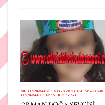
FEN ETKİNLİKLERİ
ÖZEL GÜN VE BAYRAMLAR İÇIN
ETKINLIKLER
SANAT ETKINLIKLERI
ORMAN DOĞA SEVGİSİ