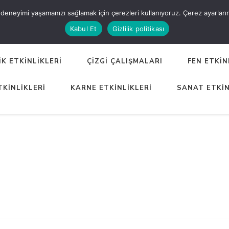
eneyimi yaşamanızı sağlamak için çerezleri kullanıyoruz. Çerez ayarlarınızı
ER
Kabul Et
Gizlilik politikası
K ETKİNLİKLERİ
ÇİZGİ ÇALIŞMALARI
FEN ETKİN
TKİNLİKLERİ
KARNE ETKİNLİKLERİ
SANAT ETKİN