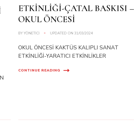
ETKİNLİĞİ-ÇATAL BASKISI 
İ
OKUL ÖNCESİ
BY
YÖNETICI
UPDATED ON
31/03/2024
OKUL ÖNCESİ KAKTÜS KALIPLI SANAT
ETKİNLİĞİ-YARATICI ETKİNLİKLER
CONTINUE READING
AN