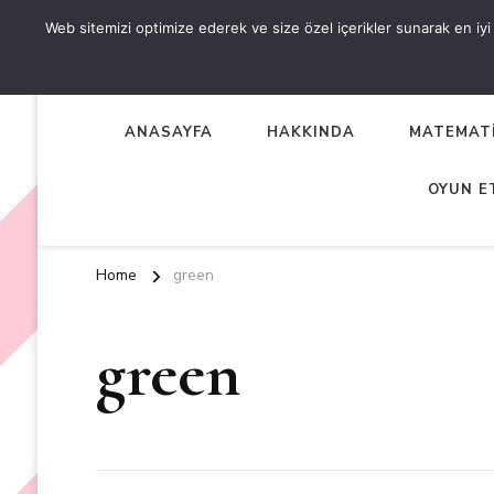
Web sitemizi optimize ederek ve size özel içerikler sunarak en iyi d
OKUL ÖNCESİ ETKİNLİKL
EN YENİ VE ÖZGÜN OKUL ÖNCESİ ETKİNLİKLERİ
ANASAYFA
HAKKINDA
MATEMATİ
OYUN E
Home
green
green