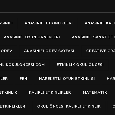
SINIFI
ANASINIFI ETKINLIKLERI
ANASINIFI KALI
ANASINIFI OYUN ÖRNEKLERI
ANASINIFI SANAT ETK
I ÖDEV
ANASINIFI ÖDEV SAYFASI
CREATIVE CR
INLIKOKULONCESI.COM
ETKINLIK OKUL ÖNCESI
KLER
FEN
HAREKETLI OYUN ETKINLIĞI
HAR
ETKINLIK
KALIPLI ETKINLIKLER
MATEMATIK
ETKINLIKLER
OKUL ÖNCESI KALIPLI ETKINLIK
O