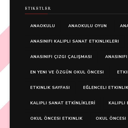
ETIKETLER
ANAOKULU
ANAOKULU OYUN
ANA
ANASINIFI KALIPLI SANAT ETKINLIKLERI
ANASINIFI ÇIZGI ÇALIŞMASI
ANASINIF
EN YENI VE ÖZGÜN OKUL ÖNCESI
ETK
ETKINLIK SAYFASI
EĞLENCELI ETKINLI
KALIPLI SANAT ETKİNLİKLERİ
KALIPLI 
OKUL ÖNCESI ETKINLIK
OKUL ÖNCESI 