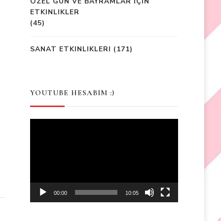
ÖZEL GÜN VE BAYRAMLAR İÇIN
–
ETKINLIKLER
(45)
SANAT ETKINLIKLERI
(171)
YOUTUBE HESABIM :)
Video
Player
00:00
10:05