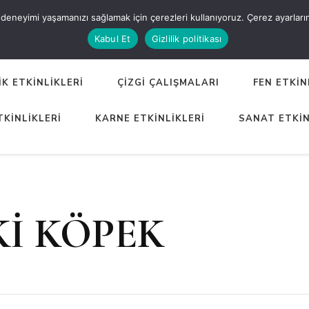
eneyimi yaşamanızı sağlamak için çerezleri kullanıyoruz. Çerez ayarlarınızı
ER
Kabul Et
Gizlilik politikası
K ETKİNLİKLERİ
ÇİZGİ ÇALIŞMALARI
FEN ETKİN
TKİNLİKLERİ
KARNE ETKİNLİKLERİ
SANAT ETKİN
İ KÖPEK