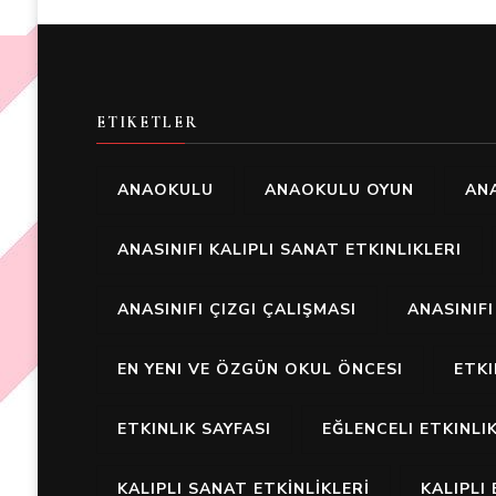
ETIKETLER
ANAOKULU
ANAOKULU OYUN
ANA
ANASINIFI KALIPLI SANAT ETKINLIKLERI
ANASINIFI ÇIZGI ÇALIŞMASI
ANASINIF
EN YENI VE ÖZGÜN OKUL ÖNCESI
ETK
ETKINLIK SAYFASI
EĞLENCELI ETKINLI
KALIPLI SANAT ETKİNLİKLERİ
KALIPLI 