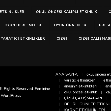
ETKINLIKLER
OKUL ÖNCESI KALIPLI ETKINLIK
O
OYUN DERLEMELERI
OYUN ÖRNEKLERI
PRES
YARATICI ETKINLIKLER
ÇIZGI
ÇIZGI ÇALIŞMAS
ANA SAYFA
okul öncesi et
yaratıcı etkinlikler
etki
anasınıfı etkinlikleri
ana
All Rights Reserved. Feminine
okul öncesi etkinlik
kal
y
WordPress
.
ÇİZGİ ÇALIŞMALARI
BELİRLİ GÜNLER ETKİNL
KARNE ETKİNLİKLERİ