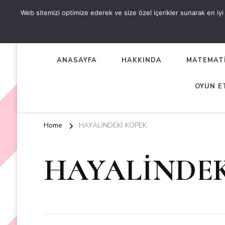
Web sitemizi optimize ederek ve size özel içerikler sunarak en iyi d
OKUL ÖNCESİ ETKİNLİKL
EN YENİ VE ÖZGÜN OKUL ÖNCESİ ETKİNLİKLERİ
ANASAYFA
HAKKINDA
MATEMATİ
OYUN E
Home
HAYALİNDEKİ KÖPEK
HAYALİNDEK