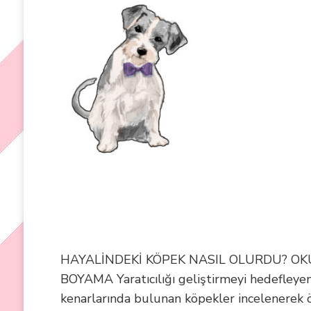
HAYALİNDEKİ KÖPEK NASIL OLURDU? OKUL
BOYAMA Yaratıcılığı geliştirmeyi hedefleyen b
kenarlarında bulunan köpekler incelenerek ö