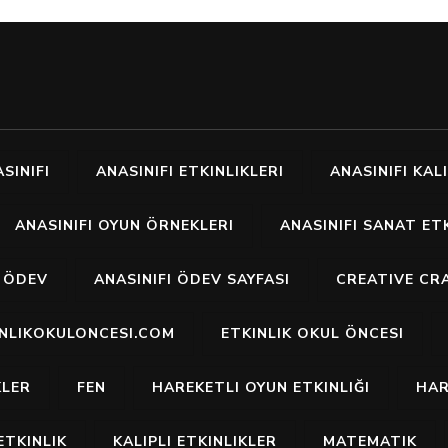
SINIFI
ANASINIFI ETKINLIKLERI
ANASINIFI KALI
ANASINIFI OYUN ÖRNEKLERI
ANASINIFI SANAT ETK
I ÖDEV
ANASINIFI ÖDEV SAYFASI
CREATIVE CR
INLIKOKULONCESI.COM
ETKINLIK OKUL ÖNCESI
KLER
FEN
HAREKETLI OYUN ETKINLIĞI
HAR
ETKINLIK
KALIPLI ETKINLIKLER
MATEMATIK