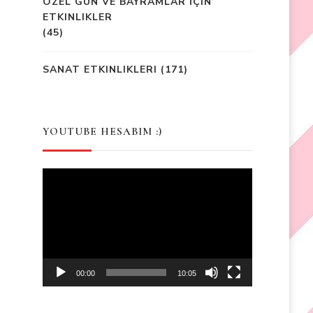
ÖZEL GÜN VE BAYRAMLAR İÇIN
ETKINLIKLER
(45)
SANAT ETKINLIKLERI
(171)
YOUTUBE HESABIM :)
Video
Player
00:00
10:05