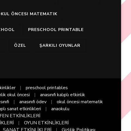
KUL ÖNCESI MATEMATIK
CHOOL
PRESCHOOL PRINTABLE
I
ÖZEL
ŞARKILI OYUNLAR
kinlikler
preschool printables
nlik okul öncesi
anasınıfı kalıplı etkinlik
sınıfı
anasınıfı ödev
okul öncesi matematik
ıplı sanat etkinlikleri
anaokulu
FEN ETKİNLİKLERİ
İKLERİ
OYUN ETKİNLİKLERİ
SANAT ETKİNLİKLERİ
Gizlilik Politikası