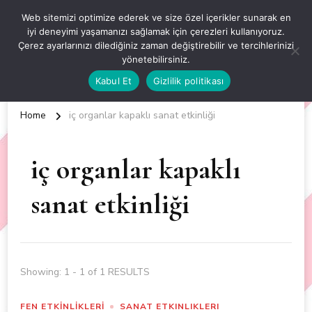
OKUL ÖNCESİ ETKİNLİKLER
Web sitemizi optimize ederek ve size özel içerikler sunarak en
iyi deneyimi yaşamanızı sağlamak için çerezleri kullanıyoruz.
EN YENİ VE ÖZGÜN OKUL ÖNCESİ ETKİNLİKLERİ
Çerez ayarlarınızı dilediğiniz zaman değiştirebilir ve tercihlerinizi
yönetebilirsiniz.
Kabul Et
Gizlilik politikası
Home
iç organlar kapaklı sanat etkinliği
iç organlar kapaklı
sanat etkinliği
Showing: 1 - 1 of 1 RESULTS
FEN ETKİNLİKLERİ
SANAT ETKINLIKLERI