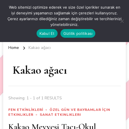
OKUL ÖNCESİ ETKİNLİKLER
Web sitemizi optimize ederek ve size özel içerikler sunarak en
iyi deneyimi yaşamanızı sağlamak için çerezleri kullanıyoruz.
EN YENİ VE ÖZGÜN OKUL ÖNCESİ ETKİNLİKLERİ
Çerez ayarlarınızı dilediğiniz zaman değiştirebilir ve tercihlerinizi
yönetebilirsiniz.
Kabul Et
Gizlilik politikası
Home
Kakao ağacı
Kakao ağacı
Showing: 1 - 1 of 1 RESULTS
FEN ETKİNLİKLERİ
ÖZEL GÜN VE BAYRAMLAR İÇIN
ETKINLIKLER
SANAT ETKINLIKLERI
Kakao Meyvesi Tacı-Okul