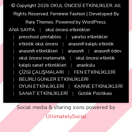
© Copyright 2026
OKUL ÖNCESİ ETKİNLİKLER
. All
Rights Reserved. Feminine Fashion | Developed By
Rara Themes
. Powered by
WordPress
.
ANA SAYFA
okul öncesi etkinlikler
preschool printables
yaratıcı etkinlikler
etkinlik okul öncesi
anasınıfı kalıplı etkinlik
anasınıfı etkinlikleri
anasınıfı
anasınıfı ödev
okul öncesi matematik
okul öncesi etkinlik
kalıplı sanat etkinlikleri
anaokulu
ÇİZGİ ÇALIŞMALARI
FEN ETKİNLİKLERİ
BELİRLİ GÜNLER ETKİNLİKLERİ
OYUN ETKİNLİKLERİ
KARNE ETKİNLİKLERİ
SANAT ETKİNLİKLERİ
Gizlilik Politikası
Social media & sharing icons powered by
UltimatelySocial