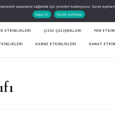
eneyimi yaşamanızı sağlamak için çerezleri kullanıyoruz. Çerez ayarlarınızı
ER
Kabul Et
Gizlilik politikası
K ETKİNLİKLERİ
ÇİZGİ ÇALIŞMALARI
FEN ETKİN
TKİNLİKLERİ
KARNE ETKİNLİKLERİ
SANAT ETKİN
ıfı