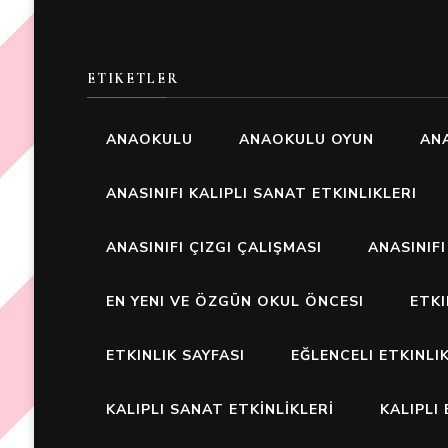
ETIKETLER
ANAOKULU
ANAOKULU OYUN
ANA
ANASINIFI KALIPLI SANAT ETKINLIKLERI
ANASINIFI ÇIZGI ÇALIŞMASI
ANASINIF
EN YENI VE ÖZGÜN OKUL ÖNCESI
ETK
ETKINLIK SAYFASI
EĞLENCELI ETKINLI
KALIPLI SANAT ETKİNLİKLERİ
KALIPLI 