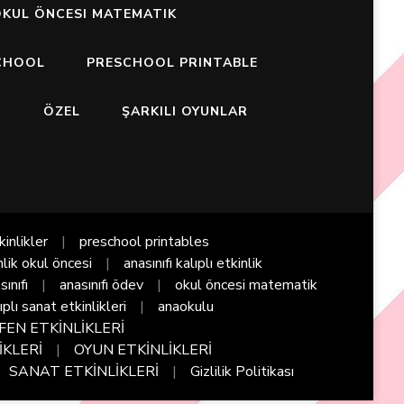
KUL ÖNCESI MATEMATIK
CHOOL
PRESCHOOL PRINTABLE
I
ÖZEL
ŞARKILI OYUNLAR
kinlikler
preschool printables
nlik okul öncesi
anasınıfı kalıplı etkinlik
sınıfı
anasınıfı ödev
okul öncesi matematik
ıplı sanat etkinlikleri
anaokulu
FEN ETKİNLİKLERİ
İKLERİ
OYUN ETKİNLİKLERİ
SANAT ETKİNLİKLERİ
Gizlilik Politikası