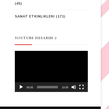
(45)
SANAT ETKINLIKLERI
(171)
YOUTUBE HESABIM :)
Video
Player
00:00
10:05