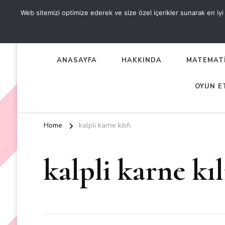
Web sitemizi optimize ederek ve size özel içerikler sunarak en iyi d
OKUL ÖNCESİ ETKİNLİKL
EN YENİ VE ÖZGÜN OKUL ÖNCESİ ETKİNLİKLERİ
ANASAYFA
HAKKINDA
MATEMATİ
OYUN E
Home
kalpli karne kılıfı
kalpli karne kıl