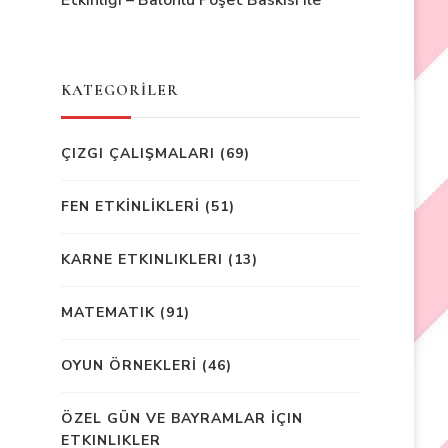
Etkinliği – Balonlu Poşet Baskısı ile
KATEGORİLER
ÇIZGI ÇALIŞMALARI
(69)
FEN ETKİNLİKLERİ
(51)
KARNE ETKINLIKLERI
(13)
MATEMATIK
(91)
OYUN ÖRNEKLERİ
(46)
ÖZEL GÜN VE BAYRAMLAR İÇIN
ETKINLIKLER