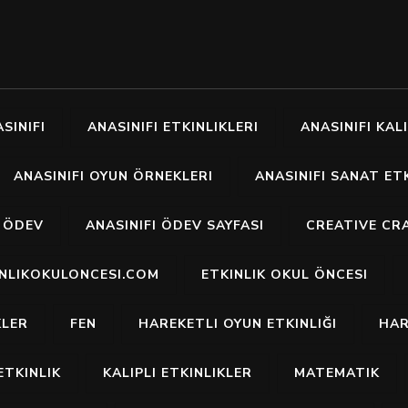
SINIFI
ANASINIFI ETKINLIKLERI
ANASINIFI KALI
ANASINIFI OYUN ÖRNEKLERI
ANASINIFI SANAT ETK
I ÖDEV
ANASINIFI ÖDEV SAYFASI
CREATIVE CR
INLIKOKULONCESI.COM
ETKINLIK OKUL ÖNCESI
KLER
FEN
HAREKETLI OYUN ETKINLIĞI
HAR
ETKINLIK
KALIPLI ETKINLIKLER
MATEMATIK