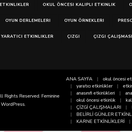
ETKINLIKLER
OKUL ÖNCESI KALIPLI ETKINLIK
O
OYUN DERLEMELERI
OYUN ÖRNEKLERI
PRES
YARATICI ETKINLIKLER
ÇIZGI
ÇIZGI ÇALIŞMAS
ANA SAYFA
okul öncesi et
yaratıcı etkinlikler
etki
anasınıfı etkinlikleri
ana
All Rights Reserved. Feminine
okul öncesi etkinlik
kal
y
WordPress
.
ÇİZGİ ÇALIŞMALARI
BELİRLİ GÜNLER ETKİNL
KARNE ETKİNLİKLERİ