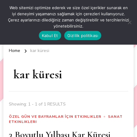
OKUL ÖNCESİ ETKİNLİKLER
Web sitemizi optimize ederek ve size özel içerikler sunarak en
iyi deneyimi yaşamanızı sağlamak için çerezleri kullanıyoruz.
EN YENİ VE ÖZGÜN OKUL ÖNCESİ ETKİNLİKLERİ
Çerez ayarlarınızı dilediğiniz zaman değiştirebilir ve tercihlerinizi
yönetebilirsiniz.
Kabul Et
Gizlilik politikası
Home
kar küresi
kar küresi
Showing: 1 - 1 of 1 RESULTS
ÖZEL GÜN VE BAYRAMLAR İÇIN ETKINLIKLER
SANAT
ETKINLIKLERI
3 Boyutlu Yılbaşı Kar Küresi