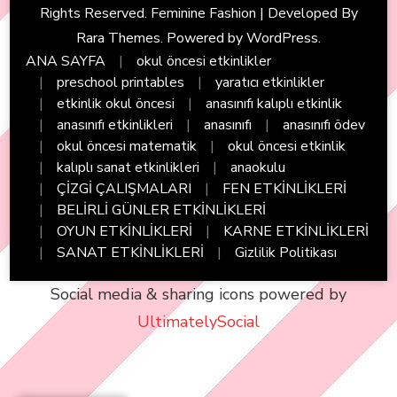
Rights Reserved. Feminine Fashion | Developed By
Rara Themes
. Powered by
WordPress
.
ANA SAYFA
okul öncesi etkinlikler
preschool printables
yaratıcı etkinlikler
etkinlik okul öncesi
anasınıfı kalıplı etkinlik
anasınıfı etkinlikleri
anasınıfı
anasınıfı ödev
okul öncesi matematik
okul öncesi etkinlik
kalıplı sanat etkinlikleri
anaokulu
ÇİZGİ ÇALIŞMALARI
FEN ETKİNLİKLERİ
BELİRLİ GÜNLER ETKİNLİKLERİ
OYUN ETKİNLİKLERİ
KARNE ETKİNLİKLERİ
SANAT ETKİNLİKLERİ
Gizlilik Politikası
Social media & sharing icons powered by
UltimatelySocial