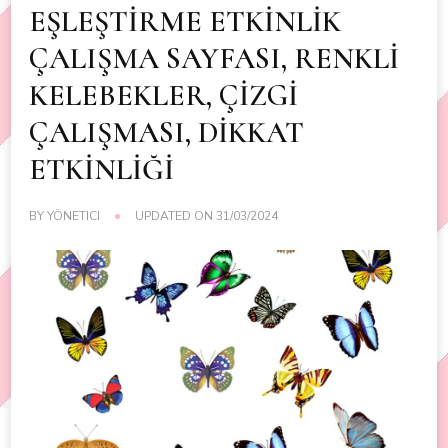
EŞLEŞTİRME ETKİNLİK
ÇALIŞMA SAYFASI, RENKLİ
KELEBEKLER, ÇİZGİ
ÇALIŞMASI, DİKKAT
ETKİNLİĞİ
BY
YÖNETICI
UPDATED ON
31/03/2024