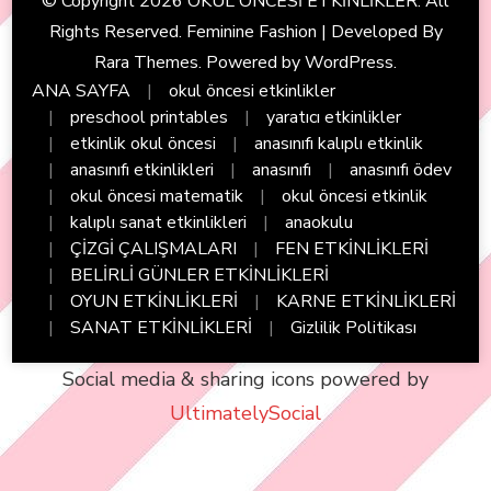
© Copyright 2026
OKUL ÖNCESİ ETKİNLİKLER
. All
Rights Reserved. Feminine Fashion | Developed By
Rara Themes
. Powered by
WordPress
.
ANA SAYFA
okul öncesi etkinlikler
preschool printables
yaratıcı etkinlikler
etkinlik okul öncesi
anasınıfı kalıplı etkinlik
anasınıfı etkinlikleri
anasınıfı
anasınıfı ödev
okul öncesi matematik
okul öncesi etkinlik
kalıplı sanat etkinlikleri
anaokulu
ÇİZGİ ÇALIŞMALARI
FEN ETKİNLİKLERİ
BELİRLİ GÜNLER ETKİNLİKLERİ
OYUN ETKİNLİKLERİ
KARNE ETKİNLİKLERİ
SANAT ETKİNLİKLERİ
Gizlilik Politikası
Social media & sharing icons powered by
UltimatelySocial