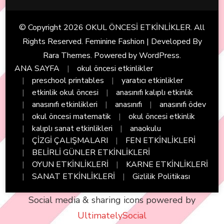
© Copyright 2026
OKUL ÖNCESİ ETKİNLİKLER
. All
Rights Reserved. Feminine Fashion | Developed By
Rara Themes
. Powered by
WordPress
.
ANA SAYFA
okul öncesi etkinlikler
preschool printables
yaratıcı etkinlikler
etkinlik okul öncesi
anasınıfı kalıplı etkinlik
anasınıfı etkinlikleri
anasınıfı
anasınıfı ödev
okul öncesi matematik
okul öncesi etkinlik
kalıplı sanat etkinlikleri
anaokulu
ÇİZGİ ÇALIŞMALARI
FEN ETKİNLİKLERİ
BELİRLİ GÜNLER ETKİNLİKLERİ
OYUN ETKİNLİKLERİ
KARNE ETKİNLİKLERİ
SANAT ETKİNLİKLERİ
Gizlilik Politikası
Social media & sharing icons powered by
UltimatelySocial