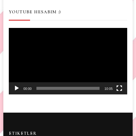
YOUTUBE HESABIM :)
Video
Player
00:00
10:05
ETIKETLER