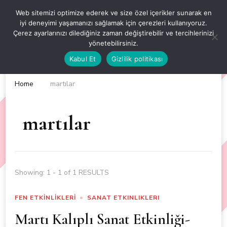
OKUL ÖNCESİ ETKİNLİKLER
Web sitemizi optimize ederek ve size özel içerikler sunarak en
iyi deneyimi yaşamanızı sağlamak için çerezleri kullanıyoruz.
EN YENİ VE ÖZGÜN OKUL ÖNCESİ ETKİNLİKLERİ
Çerez ayarlarınızı dilediğiniz zaman değiştirebilir ve tercihlerinizi
yönetebilirsiniz.
Kabul Et
Gizlilik politikası
Home
martılar
martılar
Showing: 1 - 1 of 1 RESULTS
FEN ETKİNLİKLERİ
SANAT ETKINLIKLERI
Martı Kalıplı Sanat Etkinliği-