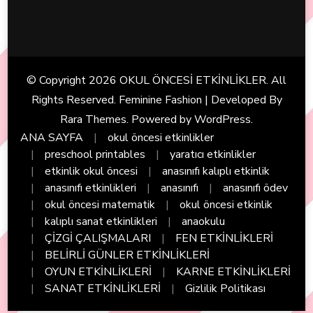
© Copyright 2026
OKUL ÖNCESİ ETKİNLİKLER
. All
Rights Reserved. Feminine Fashion | Developed By
Rara Themes
. Powered by
WordPress
.
ANA SAYFA
okul öncesi etkinlikler
preschool printables
yaratıcı etkinlikler
etkinlik okul öncesi
anasınıfı kalıplı etkinlik
anasınıfı etkinlikleri
anasınıfı
anasınıfı ödev
okul öncesi matematik
okul öncesi etkinlik
kalıplı sanat etkinlikleri
anaokulu
ÇİZGİ ÇALIŞMALARI
FEN ETKİNLİKLERİ
BELİRLİ GÜNLER ETKİNLİKLERİ
OYUN ETKİNLİKLERİ
KARNE ETKİNLİKLERİ
SANAT ETKİNLİKLERİ
Gizlilik Politikası