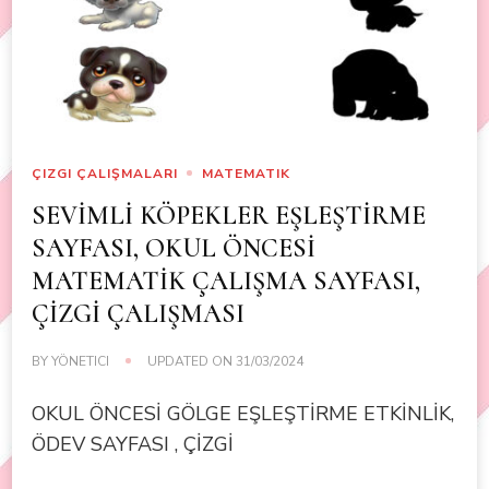
ÇIZGI ÇALIŞMALARI
MATEMATIK
SEVİMLİ KÖPEKLER EŞLEŞTİRME
SAYFASI, OKUL ÖNCESİ
MATEMATİK ÇALIŞMA SAYFASI,
ÇİZGİ ÇALIŞMASI
BY
YÖNETICI
UPDATED ON
31/03/2024
OKUL ÖNCESİ GÖLGE EŞLEŞTİRME ETKİNLİK,
ÖDEV SAYFASI , ÇİZGİ