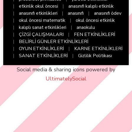
etkinlik okul öncesi
anasınıfı kalıplı etkinlik
anasınıfı etkinlikleri
anasınıfı
anasınıfı ödev
okul öncesi matematik
okul öncesi etkinlik
kalıplı sanat etkinlikleri
anaokulu
ÇİZGİ ÇALIŞMALARI
FEN ETKİNLİKLERİ
BELİRLİ GÜNLER ETKİNLİKLERİ
OYUN ETKİNLİKLERİ
KARNE ETKİNLİKLERİ
SANAT ETKİNLİKLERİ
Gizlilik Politikası
Social media & sharing icons powered by
UltimatelySocial