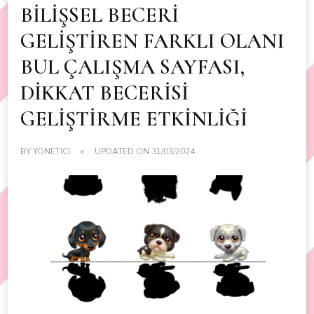
BİLİŞSEL BECERİ
GELİŞTİREN FARKLI OLANI
BUL ÇALIŞMA SAYFASI,
DİKKAT BECERİSİ
GELİŞTİRME ETKİNLİĞİ
BY
YÖNETICI
UPDATED ON
31/03/2024