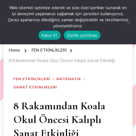
OKUL ÖNCESİ ETKİNLİKLER
Web sitemizi optimize ederek ve size özel içerikler sunarak en
iyi deneyimi yaşamanızı sağlamak için çerezleri kullanıyoruz.
EN YENİ VE ÖZGÜN OKUL ÖNCESİ ETKİNLİKLERİ
Çerez ayarlarınızı dilediğiniz zaman değiştirebilir ve tercihlerinizi
yönetebilirsiniz.
Kabul Et
Gizlilik politikası
Home
FEN ETKİNLİKLERİ
8 Rakamından Koala Okul Öncesi Kalıplı Sanat Etkinliği
FEN ETKİNLİKLERİ
MATEMATIK
SANAT ETKINLIKLERI
8 Rakamından Koala
Okul Öncesi Kalıplı
Sanat Etkinliği