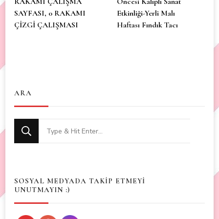
RAKAMI ÇALIŞMA
Öncesi Kalıplı Sanat
SAYFASI, 0 RAKAMI
Etkinliği-Yerli Malı
ÇİZGİ ÇALIŞMASI
Haftası Fındık Tacı
ARA
Looking
for
Something?
SOSYAL MEDYADA TAKİP ETMEYİ
UNUTMAYIN :)