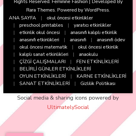
Rights Reserved. Feminine Fashion | Developed By
Rara Themes
. Powered by
WordPress
.
ANA SAYFA
okul öncesi etkinlikler
preschool printables
yaratıcı etkinlikler
etkinlik okul öncesi
anasınıfı kalıplı etkinlik
anasınıfı etkinlikleri
anasınıfı
anasınıfı ödev
okul öncesi matematik
okul öncesi etkinlik
kalıplı sanat etkinlikleri
anaokulu
ÇİZGİ ÇALIŞMALARI
FEN ETKİNLİKLERİ
BELİRLİ GÜNLER ETKİNLİKLERİ
OYUN ETKİNLİKLERİ
KARNE ETKİNLİKLERİ
SANAT ETKİNLİKLERİ
Gizlilik Politikası
Social media & sharing icons powered by
UltimatelySocial