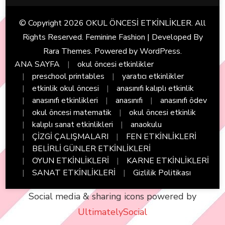
© Copyright 2026
OKUL ÖNCESİ ETKİNLİKLER
. All
Rights Reserved. Feminine Fashion | Developed By
Rara Themes
. Powered by
WordPress
.
ANA SAYFA
okul öncesi etkinlikler
preschool printables
yaratıcı etkinlikler
etkinlik okul öncesi
anasınıfı kalıplı etkinlik
anasınıfı etkinlikleri
anasınıfı
anasınıfı ödev
okul öncesi matematik
okul öncesi etkinlik
kalıplı sanat etkinlikleri
anaokulu
ÇİZGİ ÇALIŞMALARI
FEN ETKİNLİKLERİ
BELİRLİ GÜNLER ETKİNLİKLERİ
OYUN ETKİNLİKLERİ
KARNE ETKİNLİKLERİ
SANAT ETKİNLİKLERİ
Gizlilik Politikası
Social media & sharing icons powered by
UltimatelySocial