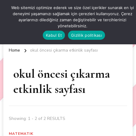
OKUL ÖNCESİ ETKİNLİKLER
Web sitemizi optimize ederek ve size özel içerikler sunarak en iyi
deneyimi yaşamanızı sağlamak için çerezleri kullanıyoruz. Çerez
EN YENİ VE ÖZGÜN OKUL ÖNCESİ ETKİNLİKLERİ
ayarlarınızı dilediğiniz zaman değiştirebilir ve tercihlerinizi
yönetebilirsiniz.
Kabul Et
Gizlilik politikası
Home
okul öncesi çıkarma etkinlik sayfası
okul öncesi çıkarma
etkinlik sayfası
Showing: 1 - 2 of 2 RESULTS
MATEMATIK