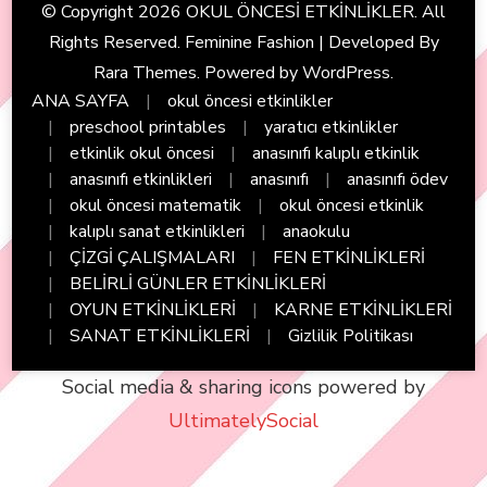
© Copyright 2026
OKUL ÖNCESİ ETKİNLİKLER
. All
Rights Reserved. Feminine Fashion | Developed By
Rara Themes
. Powered by
WordPress
.
ANA SAYFA
okul öncesi etkinlikler
preschool printables
yaratıcı etkinlikler
etkinlik okul öncesi
anasınıfı kalıplı etkinlik
anasınıfı etkinlikleri
anasınıfı
anasınıfı ödev
okul öncesi matematik
okul öncesi etkinlik
kalıplı sanat etkinlikleri
anaokulu
ÇİZGİ ÇALIŞMALARI
FEN ETKİNLİKLERİ
BELİRLİ GÜNLER ETKİNLİKLERİ
OYUN ETKİNLİKLERİ
KARNE ETKİNLİKLERİ
SANAT ETKİNLİKLERİ
Gizlilik Politikası
Social media & sharing icons powered by
UltimatelySocial