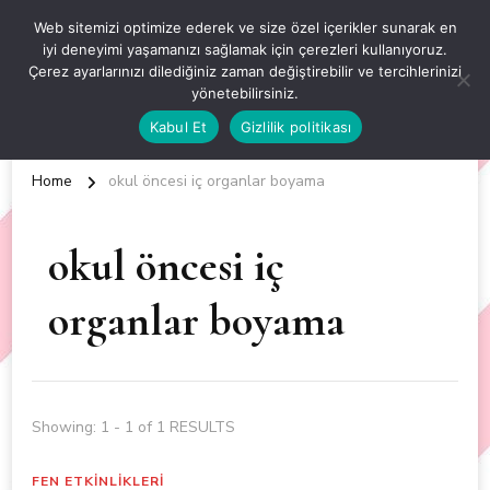
OKUL ÖNCESİ ETKİNLİKLER
Web sitemizi optimize ederek ve size özel içerikler sunarak en
iyi deneyimi yaşamanızı sağlamak için çerezleri kullanıyoruz.
EN YENİ VE ÖZGÜN OKUL ÖNCESİ ETKİNLİKLERİ
Çerez ayarlarınızı dilediğiniz zaman değiştirebilir ve tercihlerinizi
yönetebilirsiniz.
Kabul Et
Gizlilik politikası
Home
okul öncesi iç organlar boyama
okul öncesi iç
organlar boyama
Showing: 1 - 1 of 1 RESULTS
FEN ETKİNLİKLERİ