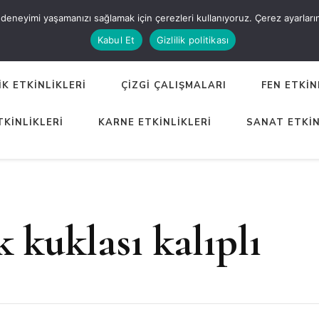
eneyimi yaşamanızı sağlamak için çerezleri kullanıyoruz. Çerez ayarlarınızı
ER
Kabul Et
Gizlilik politikası
K ETKİNLİKLERİ
ÇİZGİ ÇALIŞMALARI
FEN ETKİN
TKİNLİKLERİ
KARNE ETKİNLİKLERİ
SANAT ETKİN
k kuklası kalıplı