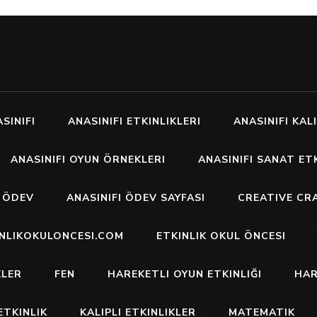
SINIFI
ANASINIFI ETKINLIKLERI
ANASINIFI KALI
ANASINIFI OYUN ÖRNEKLERI
ANASINIFI SANAT ETK
I ÖDEV
ANASINIFI ÖDEV SAYFASI
CREATIVE CR
INLIKOKULONCESI.COM
ETKINLIK OKUL ÖNCESI
KLER
FEN
HAREKETLI OYUN ETKINLIĞI
HAR
ETKINLIK
KALIPLI ETKINLIKLER
MATEMATIK