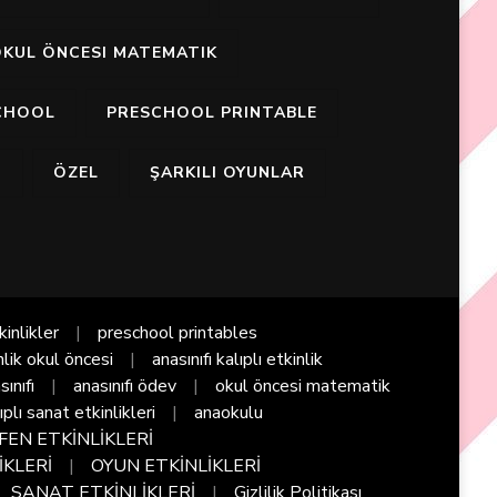
KUL ÖNCESI MATEMATIK
CHOOL
PRESCHOOL PRINTABLE
I
ÖZEL
ŞARKILI OYUNLAR
kinlikler
preschool printables
nlik okul öncesi
anasınıfı kalıplı etkinlik
sınıfı
anasınıfı ödev
okul öncesi matematik
ıplı sanat etkinlikleri
anaokulu
FEN ETKİNLİKLERİ
İKLERİ
OYUN ETKİNLİKLERİ
SANAT ETKİNLİKLERİ
Gizlilik Politikası