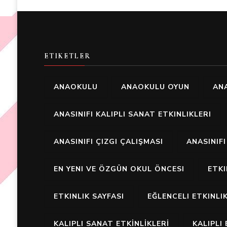
ETIKETLER
ANAOKULU
ANAOKULU OYUN
ANA
ANASINIFI KALIPLI SANAT ETKINLIKLERI
ANASINIFI ÇIZGI ÇALIŞMASI
ANASINIF
EN YENI VE ÖZGÜN OKUL ÖNCESI
ETK
ETKINLIK SAYFASI
EĞLENCELI ETKINLI
KALIPLI SANAT ETKİNLİKLERİ
KALIPLI 