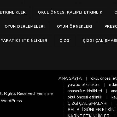
ETKINLIKLER
OKUL ÖNCESI KALIPLI ETKINLIK
O
OYUN DERLEMELERI
OYUN ÖRNEKLERI
PRES
YARATICI ETKINLIKLER
ÇIZGI
ÇIZGI ÇALIŞMAS
ANA SAYFA
okul öncesi et
yaratıcı etkinlikler
etki
anasınıfı etkinlikleri
ana
All Rights Reserved. Feminine
okul öncesi etkinlik
kal
y
WordPress
.
ÇİZGİ ÇALIŞMALARI
BELİRLİ GÜNLER ETKİNL
KARNE ETKİNLİKLERİ