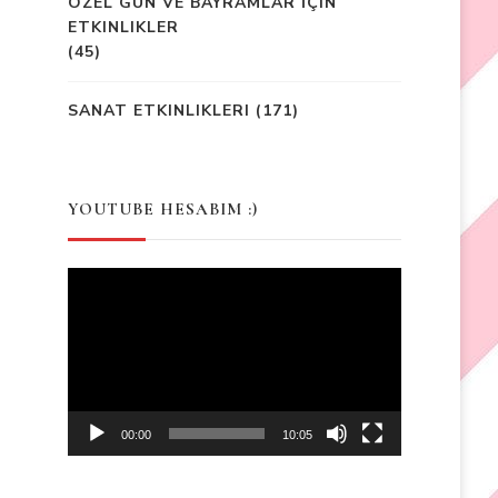
ÖZEL GÜN VE BAYRAMLAR İÇIN
ETKINLIKLER
(45)
SANAT ETKINLIKLERI
(171)
YOUTUBE HESABIM :)
Video
Player
00:00
10:05