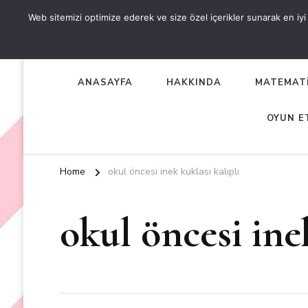
Web sitemizi optimize ederek ve size özel içerikler sunarak en iyi d
OKUL ÖNCESİ ETKİNLİKL
EN YENİ VE ÖZGÜN OKUL ÖNCESİ ETKİNLİKLERİ
ANASAYFA
HAKKINDA
MATEMATİ
OYUN E
Home
okul öncesi inek kuklası kalıplı
okul öncesi ine