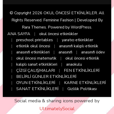
© Copyright 2026
OKUL ÖNCESİ ETKİNLİKLER
. All
Rights Reserved. Feminine Fashion | Developed By
Rara Themes
. Powered by
WordPress
.
ANA SAYFA
okul öncesi etkinlikler
preschool printables
yaratıcı etkinlikler
etkinlik okul öncesi
anasınıfı kalıplı etkinlik
anasınıfı etkinlikleri
anasınıfı
anasınıfı ödev
okul öncesi matematik
okul öncesi etkinlik
kalıplı sanat etkinlikleri
anaokulu
ÇİZGİ ÇALIŞMALARI
FEN ETKİNLİKLERİ
BELİRLİ GÜNLER ETKİNLİKLERİ
OYUN ETKİNLİKLERİ
KARNE ETKİNLİKLERİ
SANAT ETKİNLİKLERİ
Gizlilik Politikası
Social media & sharing icons powered by
UltimatelySocial