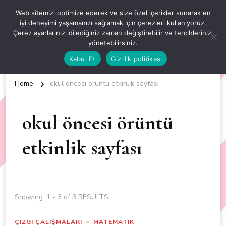
OKUL ÖNCESİ ETKİNLİKLER
Web sitemizi optimize ederek ve size özel içerikler sunarak en
iyi deneyimi yaşamanızı sağlamak için çerezleri kullanıyoruz.
EN YENİ VE ÖZGÜN OKUL ÖNCESİ ETKİNLİKLERİ
Çerez ayarlarınızı dilediğiniz zaman değiştirebilir ve tercihlerinizi
yönetebilirsiniz.
Kabul Et
Gizlilik politikası
Home
okul öncesi örüntü etkinlik sayfası
okul öncesi örüntü
etkinlik sayfası
Showing: 1 - 3 of 3 RESULTS
ÇIZGI ÇALIŞMALARI
MATEMATIK