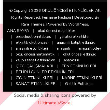
© Copyright 2026
OKUL ÖNCESİ ETKİNLİKLER
. All
Rights Reserved. Feminine Fashion | Developed By
Rara Themes
. Powered by
WordPress
.
ANA SAYFA
okul öncesi etkinlikler
preschool printables
yaratıcı etkinlikler
etkinlik okul öncesi
anasınıfı kalıplı etkinlik
anasınıfı etkinlikleri
anasınıfı
anasınıfı ödev
okul öncesi matematik
okul öncesi etkinlik
kalıplı sanat etkinlikleri
anaokulu
ÇİZGİ ÇALIŞMALARI
FEN ETKİNLİKLERİ
BELİRLİ GÜNLER ETKİNLİKLERİ
OYUN ETKİNLİKLERİ
KARNE ETKİNLİKLERİ
SANAT ETKİNLİKLERİ
Gizlilik Politikası
Social media & sharing icons powered by
UltimatelySocial