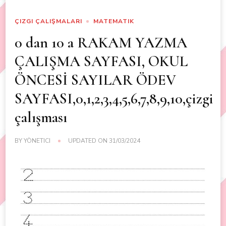
ÇIZGI ÇALIŞMALARI
MATEMATIK
0 dan 10 a RAKAM YAZMA
ÇALIŞMA SAYFASI, OKUL
ÖNCESİ SAYILAR ÖDEV
SAYFASI,0,1,2,3,4,5,6,7,8,9,10,çizgi
çalışması
BY
YÖNETICI
UPDATED ON
31/03/2024