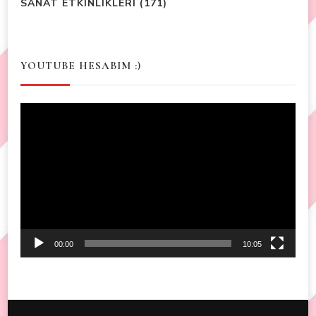
SANAT ETKINLIKLERI
(171)
YOUTUBE HESABIM :)
Video
Player
00:00
10:05