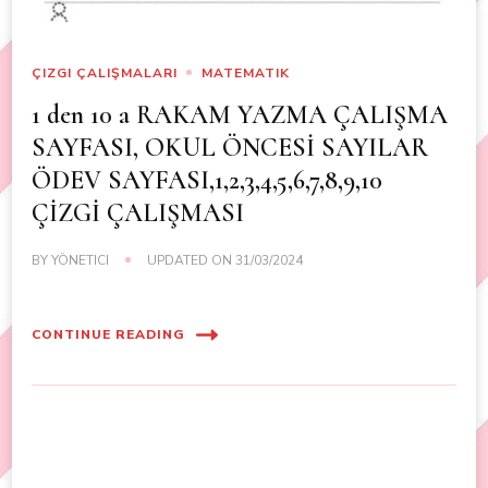
ÇIZGI ÇALIŞMALARI
MATEMATIK
1 den 10 a RAKAM YAZMA ÇALIŞMA
SAYFASI, OKUL ÖNCESİ SAYILAR
ÖDEV SAYFASI,1,2,3,4,5,6,7,8,9,10
ÇİZGİ ÇALIŞMASI
BY
YÖNETICI
UPDATED ON
31/03/2024
CONTINUE READING