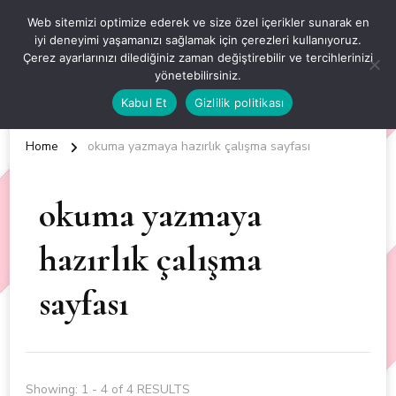
OKUL ÖNCESİ ETKİNLİKLER
Web sitemizi optimize ederek ve size özel içerikler sunarak en
iyi deneyimi yaşamanızı sağlamak için çerezleri kullanıyoruz.
EN YENİ VE ÖZGÜN OKUL ÖNCESİ ETKİNLİKLERİ
Çerez ayarlarınızı dilediğiniz zaman değiştirebilir ve tercihlerinizi
yönetebilirsiniz.
Kabul Et
Gizlilik politikası
Home
okuma yazmaya hazırlık çalışma sayfası
okuma yazmaya
hazırlık çalışma
sayfası
Showing: 1 - 4 of 4 RESULTS