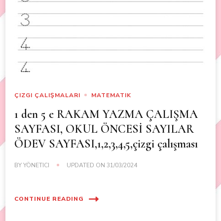
ÇIZGI ÇALIŞMALARI
MATEMATIK
1 den 5 e RAKAM YAZMA ÇALIŞMA
SAYFASI, OKUL ÖNCESİ SAYILAR
ÖDEV SAYFASI,1,2,3,4,5,çizgi çalışması
BY
YÖNETICI
UPDATED ON
31/03/2024
CONTINUE READING