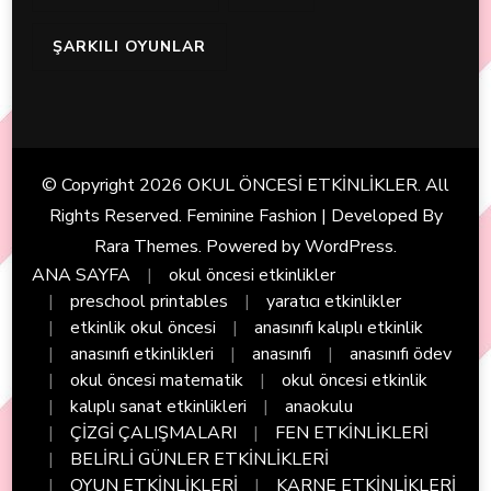
ŞARKILI OYUNLAR
© Copyright 2026
OKUL ÖNCESİ ETKİNLİKLER
. All
Rights Reserved. Feminine Fashion | Developed By
Rara Themes
. Powered by
WordPress
.
ANA SAYFA
okul öncesi etkinlikler
preschool printables
yaratıcı etkinlikler
etkinlik okul öncesi
anasınıfı kalıplı etkinlik
anasınıfı etkinlikleri
anasınıfı
anasınıfı ödev
okul öncesi matematik
okul öncesi etkinlik
kalıplı sanat etkinlikleri
anaokulu
ÇİZGİ ÇALIŞMALARI
FEN ETKİNLİKLERİ
BELİRLİ GÜNLER ETKİNLİKLERİ
OYUN ETKİNLİKLERİ
KARNE ETKİNLİKLERİ