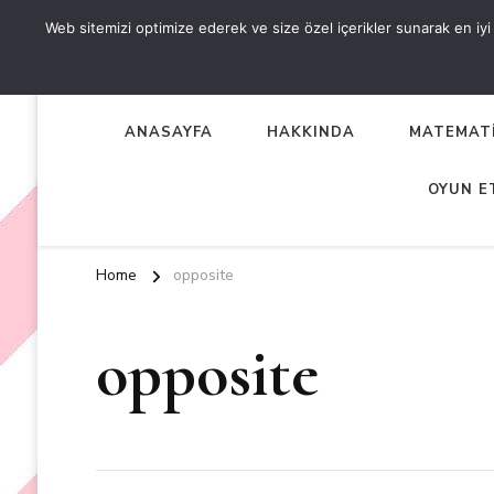
Web sitemizi optimize ederek ve size özel içerikler sunarak en iyi d
OKUL ÖNCESİ ETKİNLİKL
EN YENİ VE ÖZGÜN OKUL ÖNCESİ ETKİNLİKLERİ
ANASAYFA
HAKKINDA
MATEMATİ
OYUN E
Home
opposite
opposite