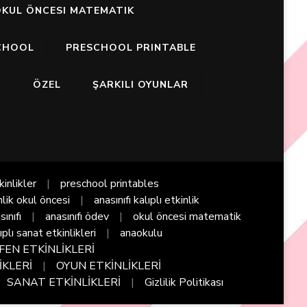
KUL ÖNCESI MATEMATIK
CHOOL
PRESCHOOL PRINTABLE
I
ÖZEL
ŞARKILI OYUNLAR
kinlikler
preschool printables
nlik okul öncesi
anasınıfı kalıplı etkinlik
sınıfı
anasınıfı ödev
okul öncesi matematik
ıplı sanat etkinlikleri
anaokulu
FEN ETKİNLİKLERİ
İKLERİ
OYUN ETKİNLİKLERİ
SANAT ETKİNLİKLERİ
Gizlilik Politikası