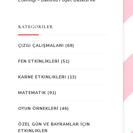
Etkinliği – Balonlu Poşet Baskısı ile
KATEGORİLER
ÇIZGI ÇALIŞMALARI
(69)
FEN ETKİNLİKLERİ
(51)
KARNE ETKINLIKLERI
(13)
MATEMATIK
(91)
OYUN ÖRNEKLERİ
(46)
ÖZEL GÜN VE BAYRAMLAR İÇIN
ETKINLIKLER