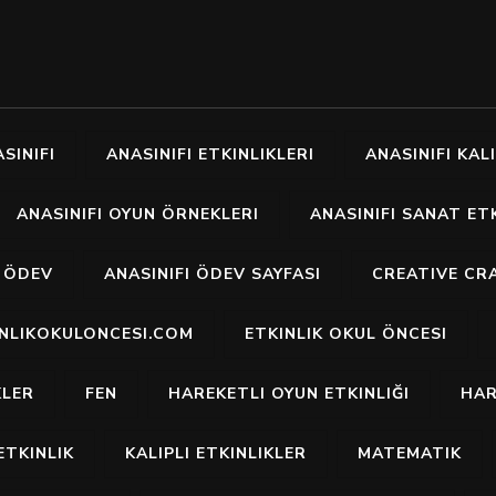
SINIFI
ANASINIFI ETKINLIKLERI
ANASINIFI KALI
ANASINIFI OYUN ÖRNEKLERI
ANASINIFI SANAT ETK
I ÖDEV
ANASINIFI ÖDEV SAYFASI
CREATIVE CR
INLIKOKULONCESI.COM
ETKINLIK OKUL ÖNCESI
KLER
FEN
HAREKETLI OYUN ETKINLIĞI
HAR
ETKINLIK
KALIPLI ETKINLIKLER
MATEMATIK