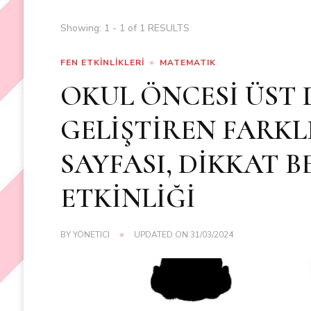
Showing: 1 - 1 of 1 RESULTS
FEN ETKİNLİKLERİ
MATEMATIK
OKUL ÖNCESİ ÜST D
GELİŞTİREN FARKL
SAYFASI, DİKKAT B
ETKİNLİĞİ
BY
YÖNETICI
UPDATED ON
31/03/2024