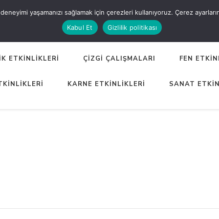
eneyimi yaşamanızı sağlamak için çerezleri kullanıyoruz. Çerez ayarlarınızı
ER
Kabul Et
Gizlilik politikası
K ETKİNLİKLERİ
ÇİZGİ ÇALIŞMALARI
FEN ETKİN
TKİNLİKLERİ
KARNE ETKİNLİKLERİ
SANAT ETKİN