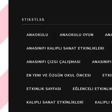
ETIKETLER
ANAOKULU
ANAOKULU OYUN
ANA
ANASINIFI KALIPLI SANAT ETKINLIKLERI
ANASINIFI ÇIZGI ÇALIŞMASI
ANASINIF
EN YENI VE ÖZGÜN OKUL ÖNCESI
ETK
ETKINLIK SAYFASI
EĞLENCELI ETKINLI
KALIPLI SANAT ETKİNLİKLERİ
KALIPLI 