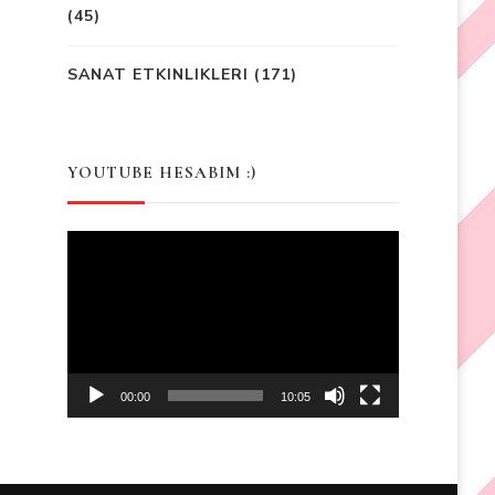
(45)
SANAT ETKINLIKLERI
(171)
YOUTUBE HESABIM :)
Video
Player
00:00
10:05