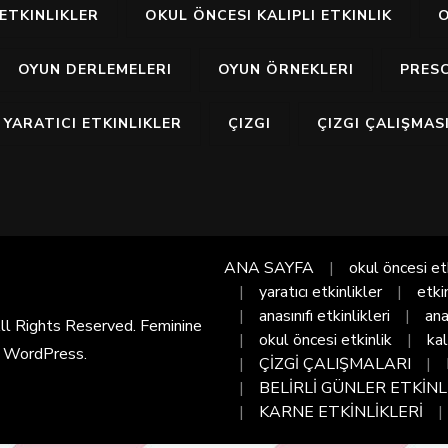
ETKINLIKLER
OKUL ÖNCESI KALIPLI ETKINLIK
O
OYUN DERLEMELERI
OYUN ÖRNEKLERI
PRES
YARATICI ETKINLIKLER
ÇIZGI
ÇIZGI ÇALIŞMAS
ANA SAYFA
okul öncesi et
yaratıcı etkinlikler
etki
anasınıfı etkinlikleri
ana
All Rights Reserved. Feminine
okul öncesi etkinlik
kal
y
WordPress
.
ÇİZGİ ÇALIŞMALARI
BELİRLİ GÜNLER ETKİNL
KARNE ETKİNLİKLERİ