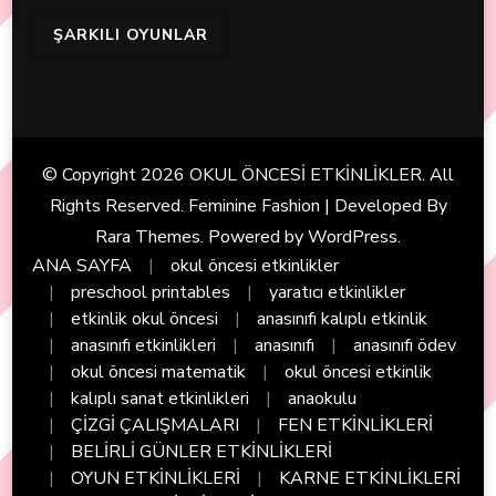
ŞARKILI OYUNLAR
© Copyright 2026
OKUL ÖNCESİ ETKİNLİKLER
. All
Rights Reserved. Feminine Fashion | Developed By
Rara Themes
. Powered by
WordPress
.
ANA SAYFA
okul öncesi etkinlikler
preschool printables
yaratıcı etkinlikler
etkinlik okul öncesi
anasınıfı kalıplı etkinlik
anasınıfı etkinlikleri
anasınıfı
anasınıfı ödev
okul öncesi matematik
okul öncesi etkinlik
kalıplı sanat etkinlikleri
anaokulu
ÇİZGİ ÇALIŞMALARI
FEN ETKİNLİKLERİ
BELİRLİ GÜNLER ETKİNLİKLERİ
OYUN ETKİNLİKLERİ
KARNE ETKİNLİKLERİ