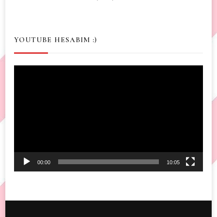
YOUTUBE HESABIM :)
Video
Player
00:00
10:05