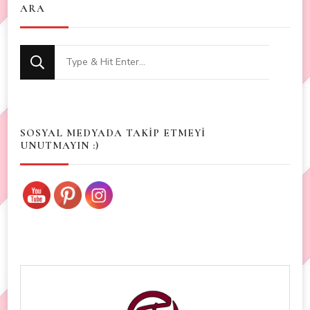
ARA
Looking
for
Something?
SOSYAL MEDYADA TAKİP ETMEYİ
UNUTMAYIN :)