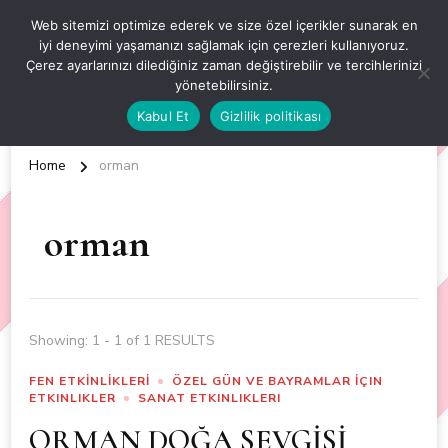
OKUL ÖNCESİ ETKİNLİKLER
Web sitemizi optimize ederek ve size özel içerikler sunarak en
iyi deneyimi yaşamanızı sağlamak için çerezleri kullanıyoruz.
EN YENİ VE ÖZGÜN OKUL ÖNCESİ ETKİNLİKLERİ
Çerez ayarlarınızı dilediğiniz zaman değiştirebilir ve tercihlerinizi
yönetebilirsiniz.
Kabul Et
Gizlilik politikası
Home
orman
orman
Showing: 1 - 1 of 1 RESULTS
FEN ETKİNLİKLERİ
ÖZEL GÜN VE BAYRAMLAR İÇIN
ETKINLIKLER
SANAT ETKINLIKLERI
ORMAN DOĞA SEVGİSİ