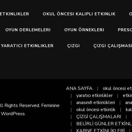
ETKINLIKLER
OKUL ÖNCESI KALIPLI ETKINLIK
O
OYUN DERLEMELERI
OYUN ÖRNEKLERI
PRES
YARATICI ETKINLIKLER
ÇIZGI
ÇIZGI ÇALIŞMAS
ANA SAYFA
okul öncesi et
yaratıcı etkinlikler
etki
anasınıfı etkinlikleri
ana
All Rights Reserved. Feminine
okul öncesi etkinlik
kal
y
WordPress
.
ÇİZGİ ÇALIŞMALARI
BELİRLİ GÜNLER ETKİNL
KARNE ETKİNLİKLERİ