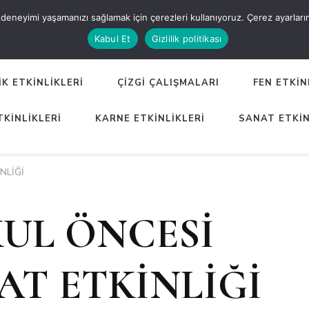
eneyimi yaşamanızı sağlamak için çerezleri kullanıyoruz. Çerez ayarlarınızı
ER
Kabul Et
Gizlilik politikası
K ETKİNLİKLERİ
ÇİZGİ ÇALIŞMALARI
FEN ETKİN
TKİNLİKLERİ
KARNE ETKİNLİKLERİ
SANAT ETKİN
NLİĞİ
UL ÖNCESİ
AT ETKİNLİĞİ