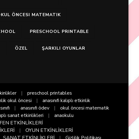
KUL ÖNCESI MATEMATIK
CHOOL
PRESCHOOL PRINTABLE
I
ÖZEL
ŞARKILI OYUNLAR
kinlikler
preschool printables
nlik okul öncesi
anasınıfı kalıplı etkinlik
sınıfı
anasınıfı ödev
okul öncesi matematik
ıplı sanat etkinlikleri
anaokulu
FEN ETKİNLİKLERİ
İKLERİ
OYUN ETKİNLİKLERİ
SANAT ETKİNLİKLERİ
Gizlilik Politikası