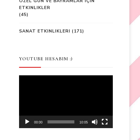
ÖZEL GÜN VE BAYRAMLAR İÇIN
ETKINLIKLER
(45)
SANAT ETKINLIKLERI
(171)
YOUTUBE HESABIM :)
Video
Player
00:00
10:05