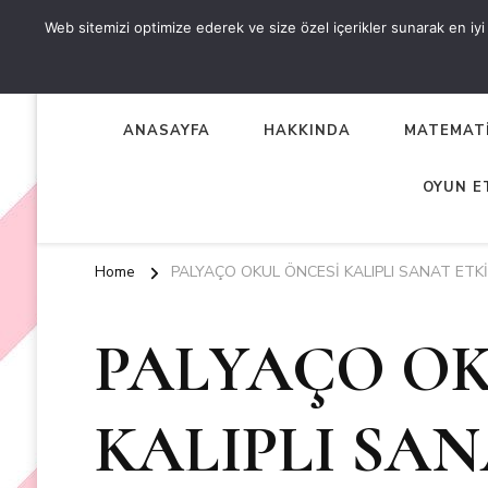
Web sitemizi optimize ederek ve size özel içerikler sunarak en iyi d
OKUL ÖNCESİ ETKİNLİKL
EN YENİ VE ÖZGÜN OKUL ÖNCESİ ETKİNLİKLERİ
ANASAYFA
HAKKINDA
MATEMATİ
OYUN E
Home
PALYAÇO OKUL ÖNCESİ KALIPLI SANAT ETKİ
PALYAÇO OK
KALIPLI SAN