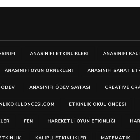
SINIFI
ANASINIFI ETKINLIKLERI
ANASINIFI KALI
ANASINIFI OYUN ÖRNEKLERI
ANASINIFI SANAT ETK
I ÖDEV
ANASINIFI ÖDEV SAYFASI
CREATIVE CR
INLIKOKULONCESI.COM
ETKINLIK OKUL ÖNCESI
KLER
FEN
HAREKETLI OYUN ETKINLIĞI
HAR
ETKINLIK
KALIPLI ETKINLIKLER
MATEMATIK