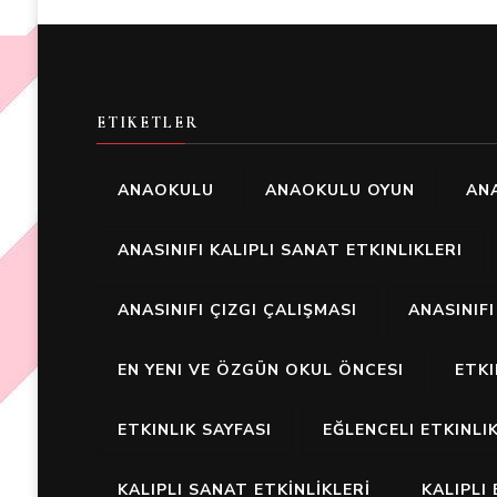
ETIKETLER
ANAOKULU
ANAOKULU OYUN
ANA
ANASINIFI KALIPLI SANAT ETKINLIKLERI
ANASINIFI ÇIZGI ÇALIŞMASI
ANASINIF
EN YENI VE ÖZGÜN OKUL ÖNCESI
ETK
ETKINLIK SAYFASI
EĞLENCELI ETKINLI
KALIPLI SANAT ETKİNLİKLERİ
KALIPLI 