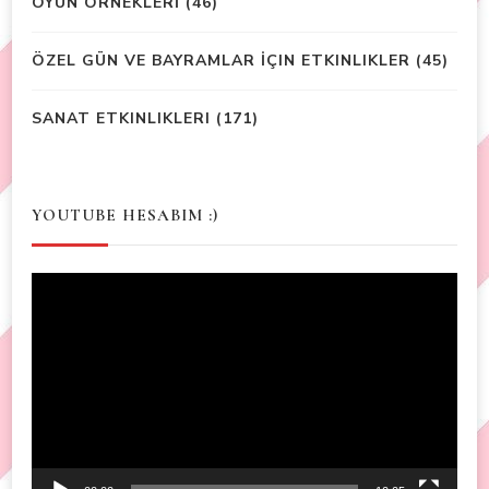
OYUN ÖRNEKLERİ
(46)
ÖZEL GÜN VE BAYRAMLAR İÇIN ETKINLIKLER
(45)
SANAT ETKINLIKLERI
(171)
YOUTUBE HESABIM :)
Video
Player