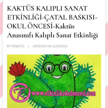
KAKTÜS KALIPLI SANAT
ETKİNLİĞİ-ÇATAL BASKISI-
OKUL ÖNCESİ-Kaktüs
Anasınıfı Kalıplı Sanat Etkinliği
BY
YÖNETICI
UPDATED ON
31/03/2024