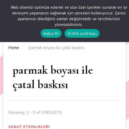
OKUL ÖNCESİ ETKİNLİKLER
Web sitemizi optimize ederek ve size özel içerikler sunarak en iyi
deneyimi yaşamanızı sağlamak için çerezleri kullanıyoruz. Çerez
EN YENİ VE ÖZGÜN OKUL ÖNCESİ ETKİNLİKLERİ
ayarlarınızı dilediğiniz zaman değiştirebilir ve tercihlerinizi
yönetebilirsiniz.
Kabul Et
Gizlilik politikası
Home
parmak boyası ile çatal baskısı
parmak boyası ile
çatal baskısı
Showing: 1 - 3 of 3 RESULTS
SANAT ETKINLIKLERI