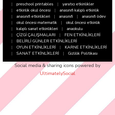
preschool printables
yaratıcı etkinlikler
etkinlik okul öncesi
anasınıfı kalıplı etkinlik
anasınıfı etkinlikleri
anasınıfı
anasınıfı ödev
okul öncesi matematik
okul öncesi etkinlik
kalıplı sanat etkinlikleri
anaokulu
ÇİZGİ ÇALIŞMALARI
FEN ETKİNLİKLERİ
BELİRLİ GÜNLER ETKİNLİKLERİ
OYUN ETKİNLİKLERİ
KARNE ETKİNLİKLERİ
SANAT ETKİNLİKLERİ
Gizlilik Politikası
Social media & sharing icons powered by
UltimatelySocial