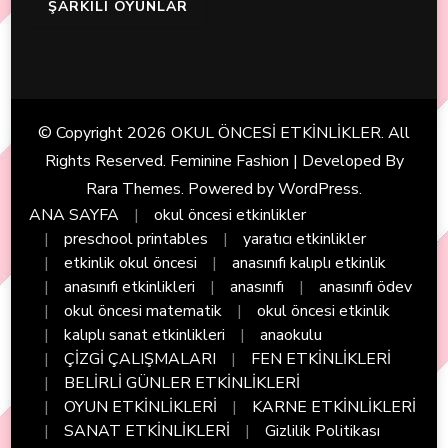
ŞARKILI OYUNLAR
© Copyright 2026
OKUL ÖNCESİ ETKİNLİKLER
. All
Rights Reserved. Feminine Fashion | Developed By
Rara Themes
. Powered by
WordPress
.
ANA SAYFA
okul öncesi etkinlikler
preschool printables
yaratıcı etkinlikler
etkinlik okul öncesi
anasınıfı kalıplı etkinlik
anasınıfı etkinlikleri
anasınıfı
anasınıfı ödev
okul öncesi matematik
okul öncesi etkinlik
kalıplı sanat etkinlikleri
anaokulu
ÇİZGİ ÇALIŞMALARI
FEN ETKİNLİKLERİ
BELİRLİ GÜNLER ETKİNLİKLERİ
OYUN ETKİNLİKLERİ
KARNE ETKİNLİKLERİ
SANAT ETKİNLİKLERİ
Gizlilik Politikası