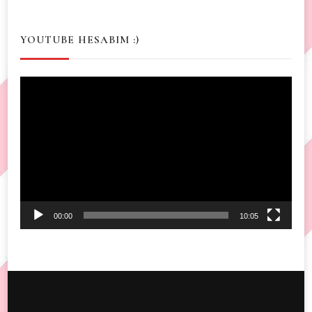
YOUTUBE HESABIM :)
Video
Player
00:00
10:05