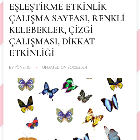
EŞLEŞTİRME ETKİNLİK
ÇALIŞMA SAYFASI, RENKLİ
KELEBEKLER, ÇİZGİ
ÇALIŞMASI, DİKKAT
ETKİNLİĞİ
BY
YÖNETICI
UPDATED ON
31/03/2024