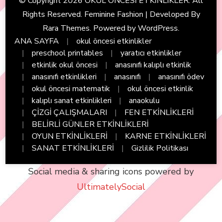
© Copyright 2026
OKUL ÖNCESİ ETKİNLİKLER
. All
Rights Reserved. Feminine Fashion | Developed By
Rara Themes
. Powered by
WordPress
.
ANA SAYFA
okul öncesi etkinlikler
preschool printables
yaratıcı etkinlikler
etkinlik okul öncesi
anasınıfı kalıplı etkinlik
anasınıfı etkinlikleri
anasınıfı
anasınıfı ödev
okul öncesi matematik
okul öncesi etkinlik
kalıplı sanat etkinlikleri
anaokulu
ÇİZGİ ÇALIŞMALARI
FEN ETKİNLİKLERİ
BELİRLİ GÜNLER ETKİNLİKLERİ
OYUN ETKİNLİKLERİ
KARNE ETKİNLİKLERİ
SANAT ETKİNLİKLERİ
Gizlilik Politikası
Social media & sharing icons powered by
UltimatelySocial