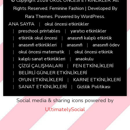
© Copyright 2026
OKUL ÖNCESİ ETKİNLİKLER
. All
Rights Reserved. Feminine Fashion | Developed By
Rara Themes
. Powered by
WordPress
.
ANA SAYFA
okul öncesi etkinlikler
preschool printables
yaratıcı etkinlikler
etkinlik okul öncesi
anasınıfı kalıplı etkinlik
anasınıfı etkinlikleri
anasınıfı
anasınıfı ödev
okul öncesi matematik
okul öncesi etkinlik
kalıplı sanat etkinlikleri
anaokulu
ÇİZGİ ÇALIŞMALARI
FEN ETKİNLİKLERİ
BELİRLİ GÜNLER ETKİNLİKLERİ
OYUN ETKİNLİKLERİ
KARNE ETKİNLİKLERİ
SANAT ETKİNLİKLERİ
Gizlilik Politikası
Social media & sharing icons powered by
UltimatelySocial